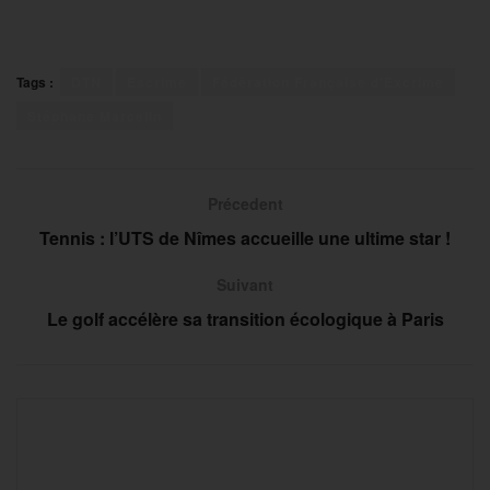
Tags :
DTN
Escrime
Fédération Française d'Excrime
Stéphane Marcelin
Précedent
Tennis : l’UTS de Nîmes accueille une ultime star !
Suivant
Le golf accélère sa transition écologique à Paris