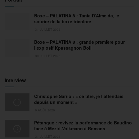
Boxe – PALATINA 8 : Tania D’Almeida, le
sourire de la boxe tricolore
31 JUILLET 2026
Boxe – PALATINA 8 : grande première pour
l’explosif Kpassagnon Boli
30 JUILLET 2026
Interview
Christophe Sarrio : « ce titre, je l’attendais
depuis un moment »
6 AOÛT 2026
Pétanque : revivez la performance de Baudino
face à Meziri-Volkmann à Romans
31 JUILLET 2026