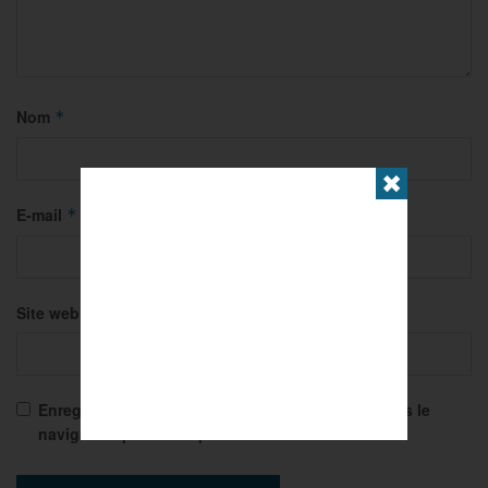
Nom
*
✖
E-mail
*
Site web
Enregistrer mon nom, mon e-mail et mon site dans le
navigateur pour mon prochain commentaire.