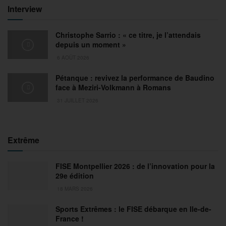
Interview
Christophe Sarrio : « ce titre, je l’attendais
depuis un moment »
6 AOÛT 2026
Pétanque : revivez la performance de Baudino
face à Meziri-Volkmann à Romans
31 JUILLET 2026
Extrême
FISE Montpellier 2026 : de l’innovation pour la
29e édition
18 MARS 2026
Sports Extrêmes : le FISE débarque en Ile-de-
France !