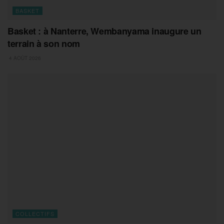
BASKET
Basket : à Nanterre, Wembanyama inaugure un
terrain à son nom
4 AOÛT 2026
COLLECTIFS