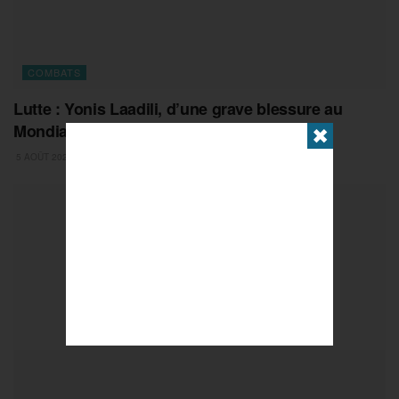
COMBATS
Lutte : Yonis Laadili, d’une grave blessure au
Mondial U20
✖
5 AOÛT 2026