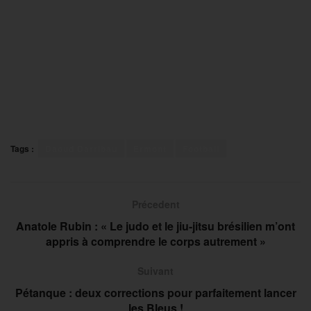
Tags :
Daoud Darribau
Ermont
Football
Précedent
Anatole Rubin : « Le judo et le jiu-jitsu brésilien m’ont
appris à comprendre le corps autrement »
Suivant
Pétanque : deux corrections pour parfaitement lancer
les Bleus !