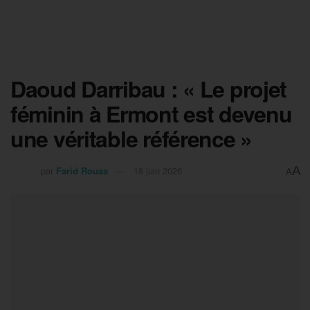
Daoud Darribau : « Le projet
féminin à Ermont est devenu
une véritable référence »
A
par
Farid Rouas
18 juin 2026
A