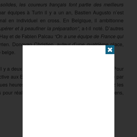
solides, les coureurs français font partie des meilleurs
ar équipes à Turin il y a un an, Bastien Augusto n’est
al en individuel en cross. En Belgique, il ambitionne
cupérer et à peaufiner la préparation”,
a-t-il noté. D’autres
o Hay et de Fabien Palcau
“On a une équipe de France qui
rien. Donovan Christien, auteur d’une quatrième place,
✖
e belge.
l y a deux semaines, n’était pas présent à Carhaix. Pour
ctive aux Europe, sélection qui devrait être annoncée par
ues heures. Double tenante du titre par équipes chez les
ur réaliser le triplé. Et voir peut-être, l’un des siens,