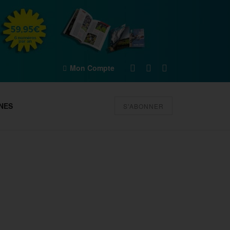
Mon Compte
NES
S'ABONNER