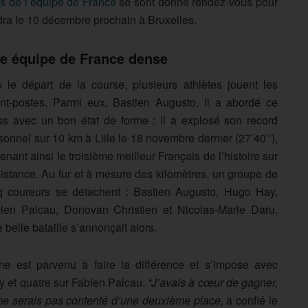
es de l’équipe de France
se sont donné rendez-vous pour
ndra le 10 décembre prochain à Bruxelles.
e équipe de France dense
 le départ de la course, plusieurs athlètes jouent les
nt-postes. Parmi eux, Bastien Augusto. Il a abordé ce
ss avec un bon état de forme : il a explosé son record
sonnel sur 10 km à Lille le 18 novembre dernier (27’40’’),
enant ainsi le troisième meilleur Français de l’histoire sur
distance. Au fur et à mesure des kilomètres, un groupe de
q coureurs se détachent : Bastien Augusto, Hugo Hay,
ien Palcau, Donovan Christien et Nicolas-Marie Daru.
 belle bataille s’annonçait alors.
e est parvenu à faire la différence et s’impose avec
 et quatre sur Fabien Palcau.
“J’avais à cœur de gagner,
ne me serais pas contenté d’une deuxième place,
a confié le