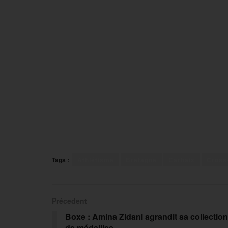
Tags :
Athlétisme
Bretagne
Carhaix
Cross
Précedent
Boxe : Amina Zidani agrandit sa collection
de médailles