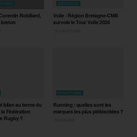
ITIMES
BRETAGNE
Corentin Robillard,
Voile : Région Bretagne-CMB
r breton
survole le Tour Voile 2026
6
14 JUILLET 2026
ATHLETISME
l bilan au terme du
Running : quelles sont les
la Fédération
marques les plus plébiscitées ?
de Rugby ?
23 JUIN 2026