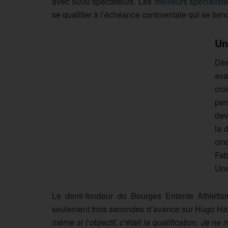
avec 5000 spectateurs. Les
meilleurs spécialist
se qualifier à l’échéance continentale qui se tie
Un
Dès
ava
cro
per
dev
la 
cin
Fab
Une
Le demi-fondeur du Bourges Entente Athlétism
seulement trois secondes d’avance sur Hugo Hay
même si l’objectif, c’était la qualification. Je 