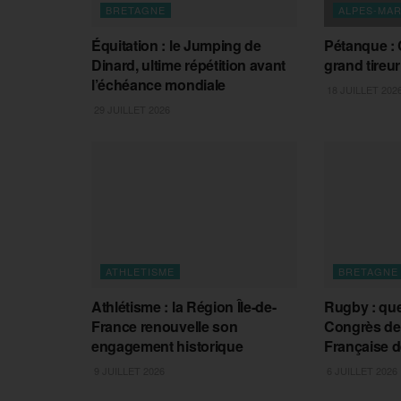
BRETAGNE
ALPES-MAR
Équitation : le Jumping de
Pétanque : 
Dinard, ultime répétition avant
grand tireu
l’échéance mondiale
18 JUILLET 202
29 JUILLET 2026
ATHLETISME
BRETAGNE
Athlétisme : la Région Île-de-
Rugby : que
France renouvelle son
Congrès de 
engagement historique
Française 
9 JUILLET 2026
6 JUILLET 2026