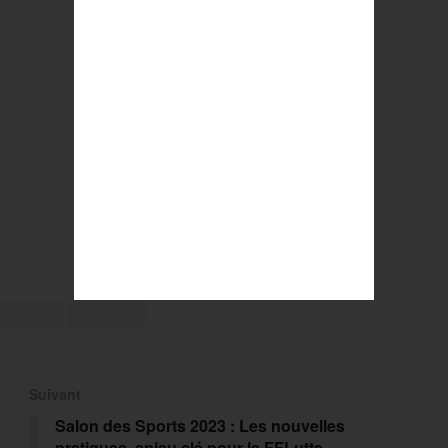
-country
Finistère
Suivant
Salon des Sports 2023 : Les nouvelles
pratiques, enjeu clé pour la FFLutte