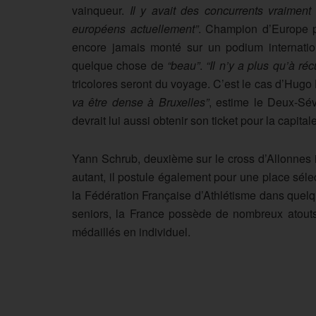
vainqueur.
Il y avait des concurrents vraiment 
européens actuellement”
. Champion d’Europe p
encore jamais monté sur un podium internation
quelque chose de
“beau”
.
“Il n’y a plus qu’à ré
tricolores seront du voyage. C’est le cas d’Hug
va être dense à Bruxelles”
, estime le Deux-Sév
devrait lui aussi obtenir son ticket pour la capital
Yann Schrub, deuxième sur le cross d’Allonnes i
autant, il postule également pour une place séle
la Fédération Française d’Athlétisme dans quelq
seniors, la France possède de nombreux atouts po
médaillés en individuel.