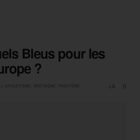
els Bleus pour les
urope ?
0
ns
ATHLETISME
,
BRETAGNE
,
FINISTERE
A
A