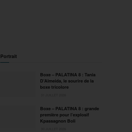
Portrait
Boxe – PALATINA 8 : Tania
D’Almeida, le sourire de la
boxe tricolore
31 JUILLET 2026
Boxe – PALATINA 8 : grande
première pour l’explosif
Kpassagnon Boli
30 JUILLET 2026