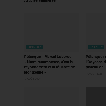
Articles similaires
HERAULT
HERAULT
Pétanque – Marcel Laborde :
Pétanque : à
« Notre récompense, c’est le
l’Odyssée de
rayonnement et la réussite de
plateau de l
Montpellier »
7 AOÛT 2026
7 AOÛT 2026