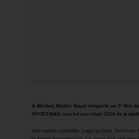
A Méribel, Mattéo Baud remporte un 3
titre d
e
SPORTMAG conclut son hiver 2024 de la meil
Une saison complète, jusqu’au bout. Cet hiver, 
la scène internationale. Ce week-end, lors de