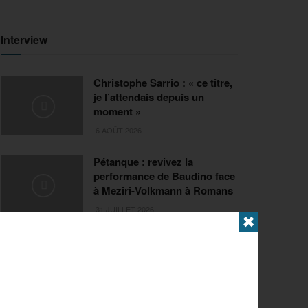
Interview
Christophe Sarrio : « ce titre,
je l’attendais depuis un
moment »
6 AOÛT 2026
Pétanque : revivez la
performance de Baudino face
à Meziri-Volkmann à Romans
31 JUILLET 2026
✖
Extrême
FISE Montpellier 2026 : de