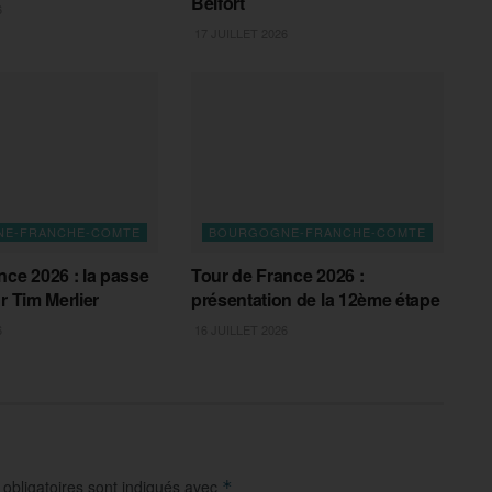
Belfort
6
17 JUILLET 2026
E-FRANCHE-COMTE
BOURGOGNE-FRANCHE-COMTE
nce 2026 : la passe
Tour de France 2026 :
r Tim Merlier
présentation de la 12ème étape
6
16 JUILLET 2026
obligatoires sont indiqués avec
*