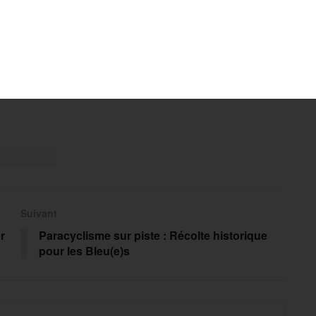
SPORTMAG
Suivant
r
Paracyclisme sur piste : Récolte historique
pour les Bleu(e)s