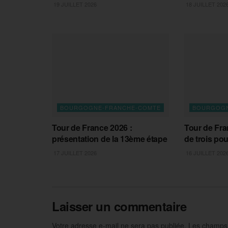
19 JUILLET 2026
18 JUILLET 202
BOURGOGNE-FRANCHE-COMTE
BOURGOGN
Tour de France 2026 :
Tour de Fra
présentation de la 13ème étape
de trois pou
17 JUILLET 2026
16 JUILLET 202
Laisser un commentaire
Votre adresse e-mail ne sera pas publiée.
Les champs 