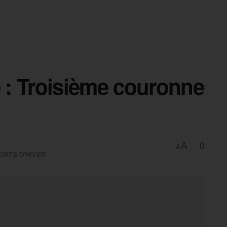
: Troisième couronne
0
A
A
ORTS D'HIVER