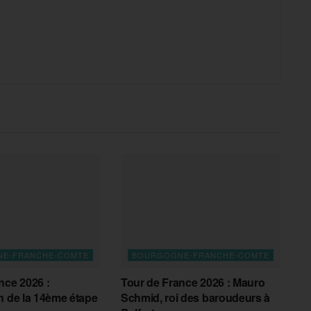
E-FRANCHE-COMTE
BOURGOGNE-FRANCHE-COMTE
nce 2026 :
Tour de France 2026 : Mauro
n de la 14ème étape
Schmid, roi des baroudeurs à