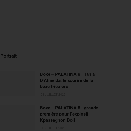
Portrait
Boxe – PALATINA 8 : Tania
D’Almeida, le sourire de la
boxe tricolore
31 JUILLET 2026
Boxe – PALATINA 8 : grande
première pour l’explosif
Kpassagnon Boli
30 JUILLET 2026