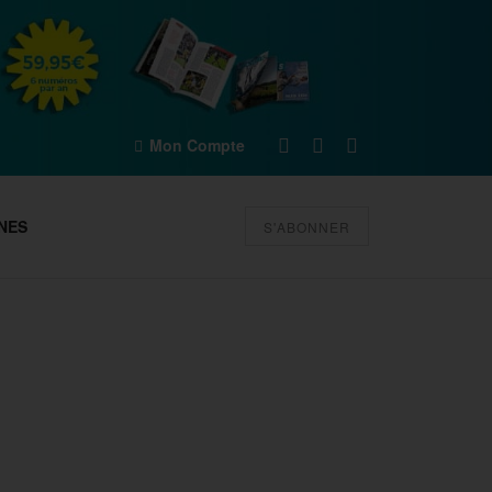
Mon Compte
NES
S'ABONNER