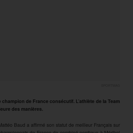
SPORTMAG
e champion de France consécutif. L’athlète de la Team
leure des manières.
Mattéo Baud a affirmé son statut de meilleur Français sur
s championnats de France de combiné nordique à Méribel