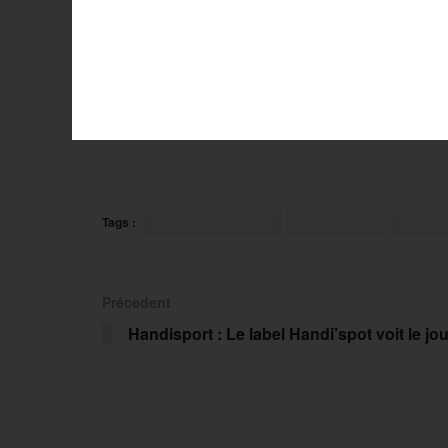
Tags :
Combiné nordique
Mattéo Baud
Team 
Précedent
Handisport : Le label Handi’spot voit le jou