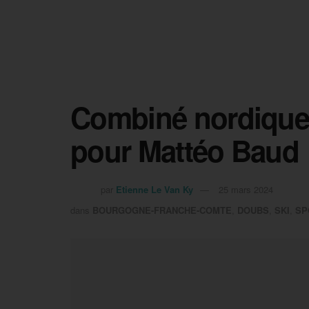
Combiné nordique 
pour Mattéo Baud
par
Etienne Le Van Ky
25 mars 2024
dans
BOURGOGNE-FRANCHE-COMTE
,
DOUBS
,
SKI
,
SP