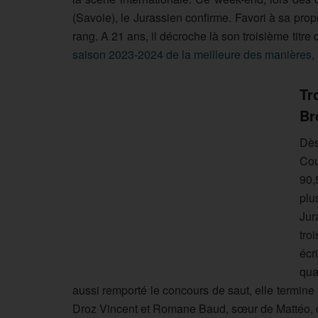
(Savoie), le Jurassien confirme. Favori à sa pr
rang. A 21 ans, il décroche là son troisième tit
saison 2023-2024 de la meilleure des manières
,
Tr
Br
Dè
Cou
90,
plu
Jur
tro
écr
qua
aussi remporté le concours de saut, elle termine 
Droz Vincent et Romane Baud, sœur de Mattéo, 