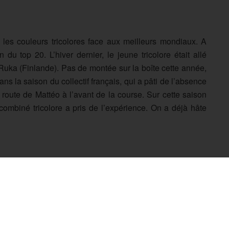
les couleurs tricolores face aux meilleurs mondiaux. A
 du top 20. L’hiver dernier, le jeune tricolore était allé
Ruka (Finlande). Pas de montée sur la boîte cette année,
ans la saison du collectif français, qui a pâti de l’absence
oute de Mattéo à l’avant de la course. Sur cette saison
 combiné tricolore a pris de l’expérience. On a déjà hâte