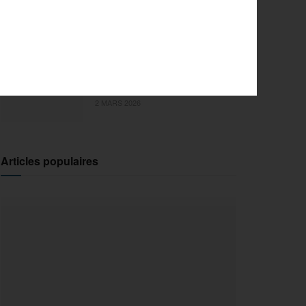
l’innovation pour la 29e
édition
18 MARS 2026
Sports Extrêmes : le FISE
débarque en Ile-de-France !
2 MARS 2026
Articles populaires