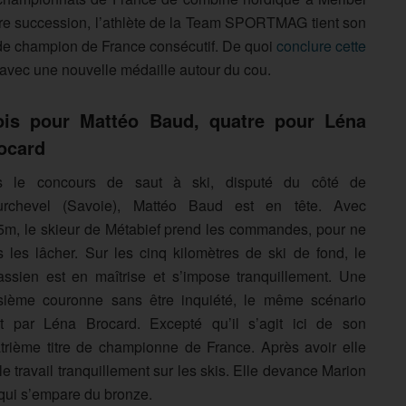
opre succession, l’athlète de la Team SPORTMAG tient son
re de champion de France consécutif. De quoi
conclure cette
 avec une nouvelle médaille autour du cou.
ois pour Mattéo Baud, quatre pour Léna
ocard
s le concours de saut à ski, disputé du côté de
rchevel (Savoie), Mattéo Baud est en tête. Avec
5m, le skieur de Métabief prend les commandes, pour ne
s les lâcher. Sur les cinq kilomètres de ski de fond, le
assien est en maîtrise et s’impose tranquillement. Une
isième couronne sans être inquiété, le même scénario
it par Léna Brocard. Excepté qu’il s’agit ici de son
trième titre de championne de France. Après avoir elle
le travail tranquillement sur les skis. Elle devance Marion
qui s’empare du bronze.