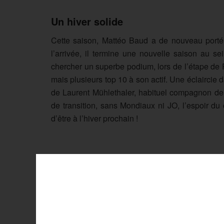
Un hiver solide
Cette saison, Mattéo Baud a de nouveau porté 
l’arrivée, il termine une nouvelle saison au sein
chercher un superbe podium, lors de l’étape de 
mais plusieurs top 10 à son actif. Une éclaircie d
de Laurent Mühlethaler, habituel compagnon de r
de transition, sans Mondiaux ni JO, l’espoir du
d’être à l’hiver prochain !