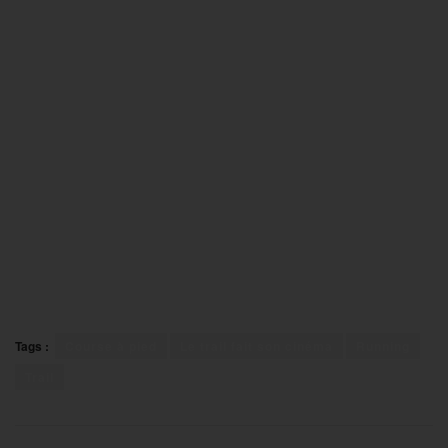
Tags :
Course à pied
Le trail fait son cinéma
Running
Trail