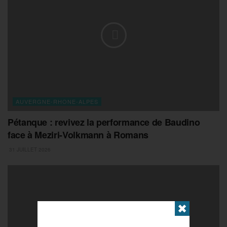
AUVERGNE-RHONE-ALPES
Pétanque : revivez la performance de Baudino
face à Meziri-Volkmann à Romans
31 JUILLET 2026
✖