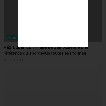
AUVERGNE-RHONE-ALPES
Régis Juanico : « faire de Saint-Etienne une
référence du sport sous toutes ses formes »
29 JUILLET 2026