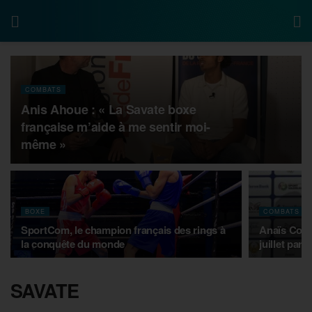
COMBATS
Anis Ahoue : « La Savate boxe
française m’aide à me sentir moi-
même »
BOXE
COMBATS
SportCom, le champion français des rings à
Anaïs Couvi
la conquête du monde
juillet par
SAVATE