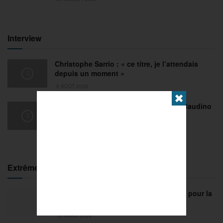
Interview
Christophe Sarrio : « ce titre, je l’attendais
depuis un moment »
6 AOÛT 2026
✖
Pétanque : revivez la performance de Baudino
face à Meziri-Volkmann à Romans
31 JUILLET 2026
Extrême
FISE Montpellier 2026 : de l’innovation pour la
29e édition
18 MARS 2026