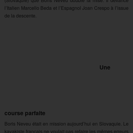
(Slovaquie) que Boris Neveu double la mise. Il devance
l’Italien Marcello Beda et l’Espagnol Joan Crespo à l’issue
de la descente.
Une
course parfaite
Boris Neveu était en mission aujourd’hui en Slovaquie. Le
kayakiste français ne voulait pas refaire les mêmes erreurs