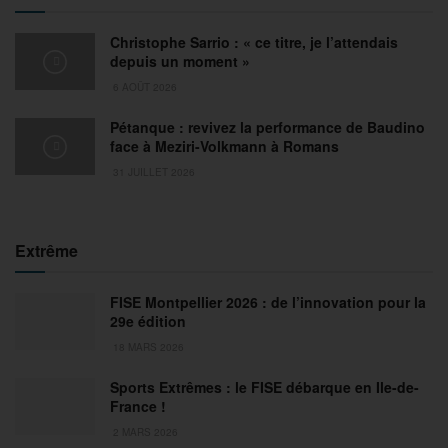
Christophe Sarrio : « ce titre, je l’attendais
depuis un moment »
6 AOÛT 2026
Pétanque : revivez la performance de Baudino
face à Meziri-Volkmann à Romans
31 JUILLET 2026
Extrême
FISE Montpellier 2026 : de l’innovation pour la
29e édition
18 MARS 2026
Sports Extrêmes : le FISE débarque en Ile-de-
France !
2 MARS 2026