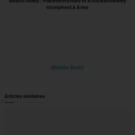
Beach-Volley : Placette/Richard et Krou/Barthélémy
triomphent à Arles
Mattéo Rolet
Articles similaires