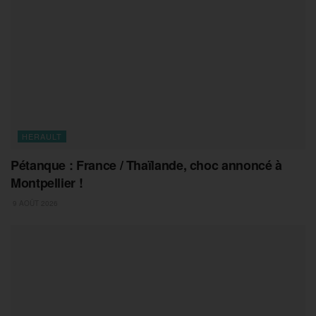
HERAULT
Pétanque : France / Thaïlande, choc annoncé à
Montpellier !
9 AOÛT 2026