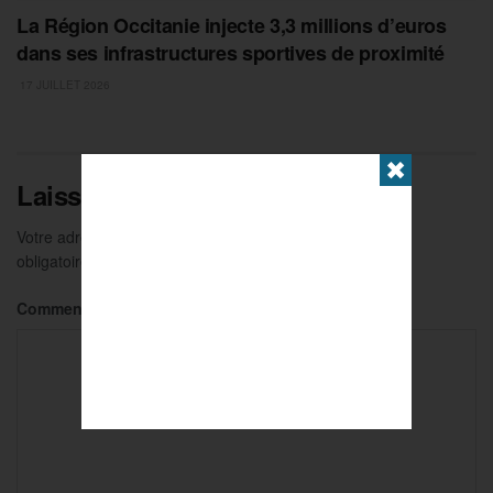
La Région Occitanie injecte 3,3 millions d’euros
dans ses infrastructures sportives de proximité
17 JUILLET 2026
✖
Laisser un commentaire
Votre adresse e-mail ne sera pas publiée.
Les champs
obligatoires sont indiqués avec
*
Commentaire
*