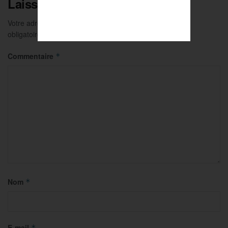
Laisser un commentaire
Votre adresse e-mail ne sera pas publiée.
Les champs
obligatoires sont indiqués avec
*
Commentaire
*
Nom
*
E-mail
*