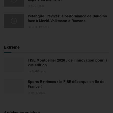
6 AOÛT 2026
Pétanque : revivez la performance de Baudino
face à Meziri-Volkmann à Romans
31 JUILLET 2026
Extrême
FISE Montpellier 2026 : de l’innovation pour la
29e édition
18 MARS 2026
Sports Extrêmes : le FISE débarque en Ile-de-
France !
2 MARS 2026
Articles populaires