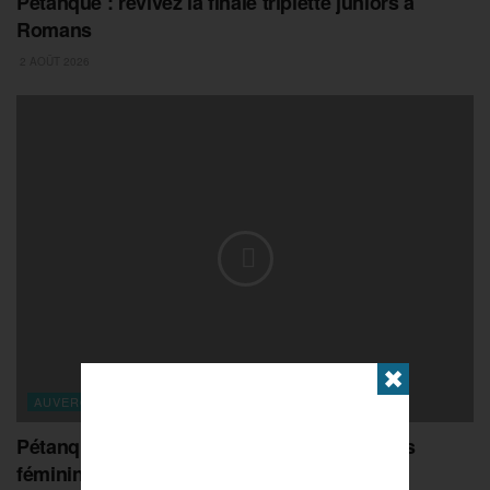
Pétanque : revivez la finale triplette juniors à
Romans
2 AOÛT 2026
✖
AUVERGNE-RHONE-ALPES
Pétanque : revivez la finale doublette juniors
féminines à Romans