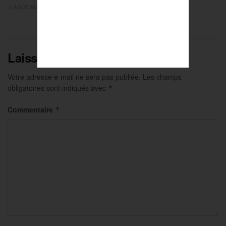
2 AOÛT 2026
Laisser un commentaire
Votre adresse e-mail ne sera pas publiée.
Les champs
obligatoires sont indiqués avec
*
Commentaire
*