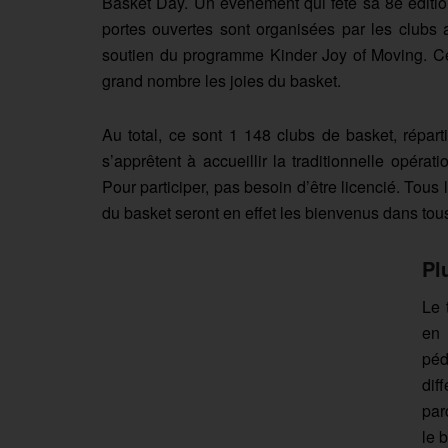
Basket Day. Un événement qui fête sa 8e éditio
portes ouvertes sont organisées par les clubs a
soutien du programme Kinder Joy of Moving. Cet
grand nombre les joies du basket.
Au total, ce sont 1 148 clubs de basket, réparti
s’apprêtent à accueillir la traditionnelle opér
Pour participer, pas besoin d’être licencié. Tous
du basket seront en effet les bienvenus dans tous 
Pl
Le 
en 
péd
dif
par
le 