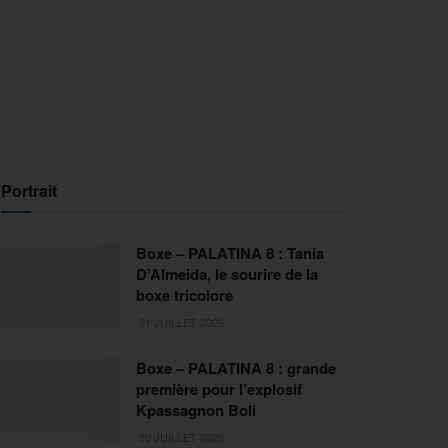
Portrait
Boxe – PALATINA 8 : Tania
D’Almeida, le sourire de la
boxe tricolore
31 JUILLET 2026
Boxe – PALATINA 8 : grande
première pour l’explosif
Kpassagnon Boli
30 JUILLET 2026