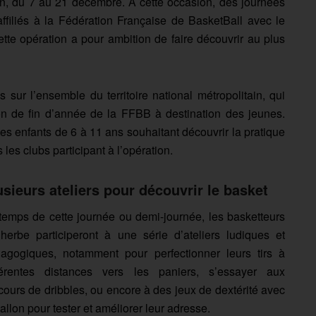
n, du 7 au 21 décembre. A cette occasion, des journées
ffiliés à la Fédération Française de BasketBall avec le
te opération a pour ambition de faire découvrir au plus
s sur l’ensemble du territoire national métropolitain, qui
ation de fin d’année de la FFBB à destination des jeunes.
 les enfants de 6 à 11 ans souhaitant découvrir la pratique
les clubs participant à l’opération.
usieurs ateliers pour découvrir le basket
temps de cette journée ou demi-journée, les basketteurs
herbe participeront à une série d’ateliers ludiques et
agogiques, notamment pour perfectionner leurs tirs à
férentes distances vers les paniers, s’essayer aux
cours de dribbles, ou encore à des jeux de dextérité avec
ballon pour tester et améliorer leur adresse.