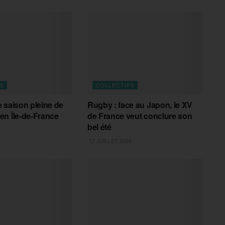
FS
COLLECTIFS
 saison pleine de
Rugby : face au Japon, le XV
n Île-de-France
de France veut conclure son
bel été
17 JUILLET 2026