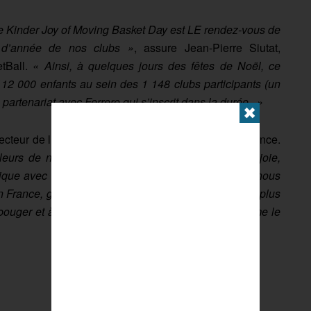
e Kinder Joy of Moving Basket Day est LE rendez-vous de
 d’année de nos clubs »
, assure Jean-Pierre Siutat,
etBall.
« Ainsi, à quelques jours des fêtes de Noël, ce
112 000 enfants au sein des 1 148 clubs participants (un
partenariat avec Ferrero qui s’inscrit dans la durée. »
✖
ecteur de l’Engagement Sociétal pour Ferrero en France.
leurs de notre programme Kinder Joy of Moving : joie,
istorique avec la FFBB est une évidence pour nous, et nous
n France, grâce au programme Kinder Joy of Moving, plus
bouger et à découvrir de nouvelles disciplines comme le