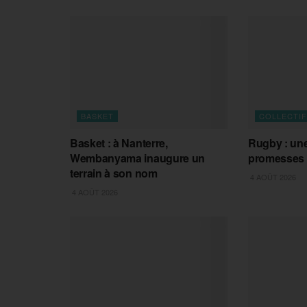
BASKET
COLLECTI
Basket : à Nanterre,
Rugby : une
Wembanyama inaugure un
promesses e
terrain à son nom
4 AOÛT 2026
4 AOÛT 2026