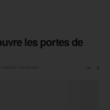
uvre les portes de
0
ns
BASKET
,
COLLECTIFS
A
A