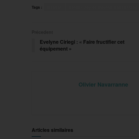
Tags :
Basket
Kinder Joy of Moving Basket Day
Précedent
Evelyne Ciriegi : « Faire fructifier cet
équipement »
Olivier Navarranne
Articles similaires