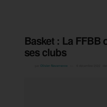
Basket : La FFBB o
ses clubs
par
Olivier Navarranne
6 décembre 2022
da