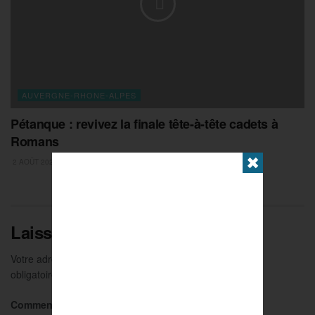
AUVERGNE-RHONE-ALPES
Pétanque : revivez la finale tête-à-tête cadets à
Romans
✖
2 AOÛT 2026
Laisser un commentaire
Votre adresse e-mail ne sera pas publiée.
Les champs
obligatoires sont indiqués avec
*
Commentaire
*