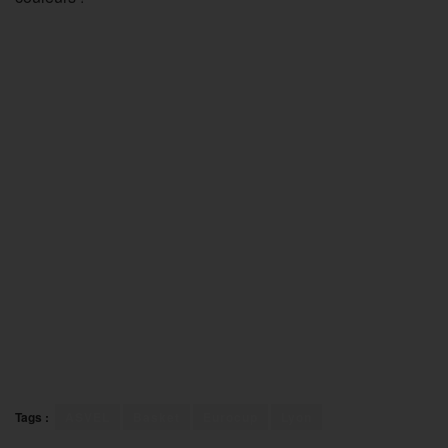
Tags :
ASVEL
Basket
Eurocup
Lyon