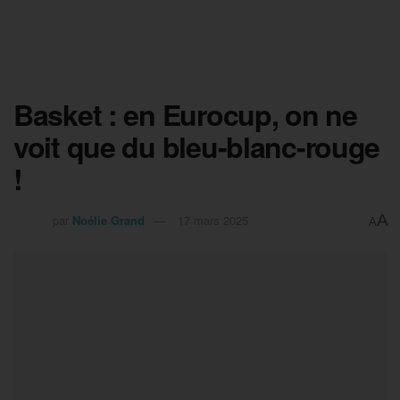
Basket : en Eurocup, on ne
voit que du bleu-blanc-rouge
!
A
par
Noélie Grand
17 mars 2025
A