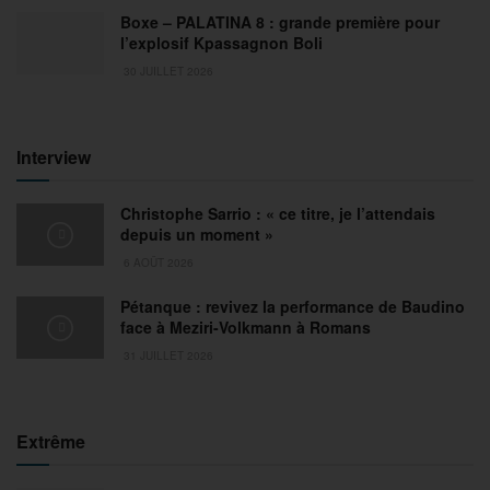
Boxe – PALATINA 8 : grande première pour
l’explosif Kpassagnon Boli
30 JUILLET 2026
Interview
Christophe Sarrio : « ce titre, je l’attendais
depuis un moment »
6 AOÛT 2026
Pétanque : revivez la performance de Baudino
face à Meziri-Volkmann à Romans
31 JUILLET 2026
Extrême