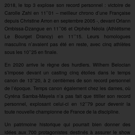
2018, le top 3 explose son record personnel : victoire de
Carolle Zahi en 11’’01 – meilleur chrono d’une Française
depuis Christine Arron en septembre 2005 -, devant Orlann
Ombissa-Dzangue en 11’’06 et Orphée Néola (Athlétisme
Le Bourget Drancy) en 11’’15. Leurs homologues
masculins n’avaient pas été en reste, avec cinq athlètes
sous les 10’’25 en finale.
En 2020 arrive le règne des hurdlers. Wilhem Belocian
s’impose devant un casting cinq étoiles dans le temps
canon de 13’’20, à 2 centièmes de son record personnel
de l’époque. Temps canon également chez les dames, où
Cyréna Samba-Mayela n’a pas fait que titiller son record
personnel, explosant celui-ci en 12’’79 pour devenir la
toute nouvelle championne de France de la discipline.
Un patrimoine historique qui pourrait bien donner des
idées aux 700 protagonistes destinés à assurer le show