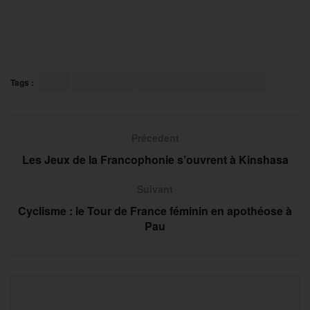
Tags :
Albi
Athlétisme
Championnats de France
Précedent
Les Jeux de la Francophonie s’ouvrent à Kinshasa
Suivant
Cyclisme : le Tour de France féminin en apothéose à
Pau