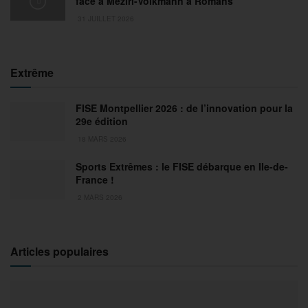
face à Meziri-Volkmann à Romans
31 JUILLET 2026
Extrême
FISE Montpellier 2026 : de l’innovation pour la
29e édition
18 MARS 2026
Sports Extrêmes : le FISE débarque en Ile-de-
France !
2 MARS 2026
Articles populaires