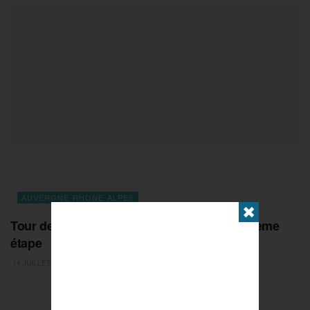
AUVERGNE-RHONE-ALPES
✖
Tour de France 2026 : présentation de la 10ème
étape
14 JUILLET 2026