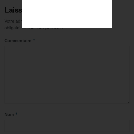
Laisser un commentaire
Votre adresse e-mail ne sera pas publiée.
Les champs
obligatoires sont indiqués avec
*
Commentaire
*
Nom
*