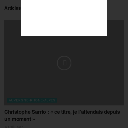
Articles similaires
AUVERGNE-RHONE-ALPES
Christophe Sarrio : « ce titre, je l’attendais depuis
un moment »
6 AOÛT 2026