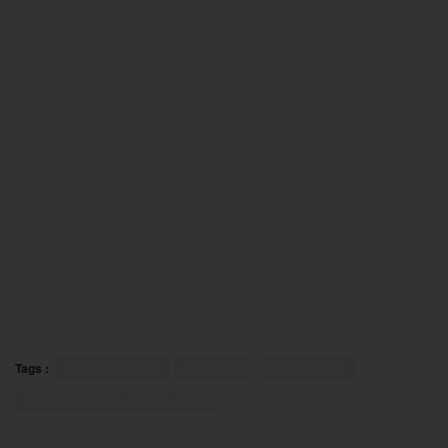
Tags :
Anthony Barle
Cyclisme
Paul Seixas
Tour Auvergne-Rhône-Alpes