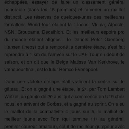
échappées, essayer de faire un classement général
honorable (dans les 15 premiers) et ramener un maillot
distinctif. Les réserves de quelques-unes des meilleures
formations World tour étaient là : Ineos, Visma, Alpecin,
NSN, Groupama, Decathlon. Et les meilleurs espoirs pro
du monde étaient alignés : le Danois Peter Oxenberg
Hansen (Ineos) qui a remporté la dernière étape, s’est fait
reprendre à 1 km de l’arrivée sur le UAE Tour en début de
saison, et on dit que le Belge Matisse Van Kerkhove, le
vainqueur final, est le futur Remco Evenepoel.
Donc une victoire d’étape était vraiment la cerise sur le
gâteau. Et on a gagné une étape, la 2
, par Tom Lambert
e
Wetzel, un gamin de 20 ans, qui a commencé en U19 chez
nous, en arrivant de Corbas, et a gagné au sprint. On a eu
le maillot de la combativité 4 jours sur 5, le maillot de
meilleur jeune avec Tom (qui termine 11
au général,
e
premier coureur amateur), celui de meilleur grimpeur avec