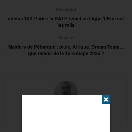
Précedent
adidas 10K Paris : la RATP remet sa Ligne 10Km sur
les rails
Suivant
Masters de Pétanque : pluie, Afrique, Dream Team…
que retenir de la 1ère étape 2026 ?
✖
Olivier Navarranne