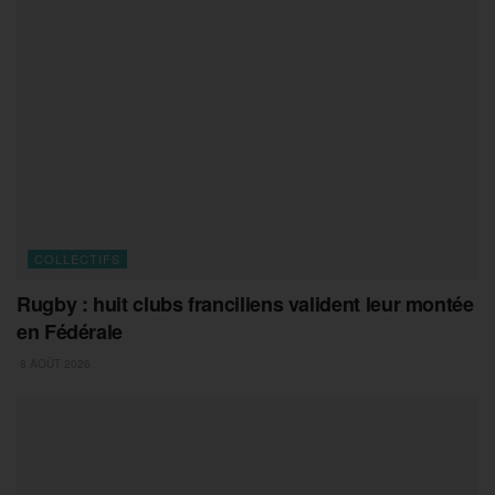
COLLECTIFS
Rugby : huit clubs franciliens valident leur montée
en Fédérale
8 AOÛT 2026