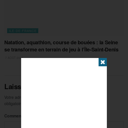
ILE-DE-FRANCE
Natation, aquathlon, course de bouées : la Seine
se transforme en terrain de jeu à l’Île-Saint-Denis
7 AOÛT 2026
✖
Laisser un commentaire
Votre adresse e-mail ne sera pas publiée.
Les champs
obligatoires sont indiqués avec
*
Commentaire
*