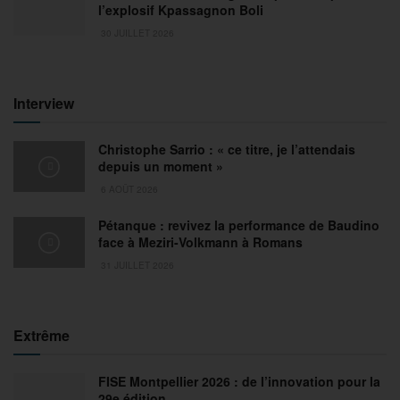
l’explosif Kpassagnon Boli
30 JUILLET 2026
Interview
Christophe Sarrio : « ce titre, je l’attendais
depuis un moment »
6 AOÛT 2026
Pétanque : revivez la performance de Baudino
face à Meziri-Volkmann à Romans
31 JUILLET 2026
Extrême
FISE Montpellier 2026 : de l’innovation pour la
29e édition