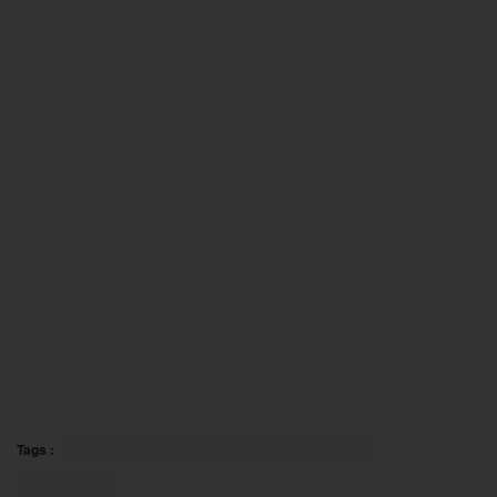
Tags :
Aurélie Aubert
Boccia
Handisport
Paris 2024