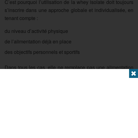
C’est pourquoi l’utilisation de la whey isolate doit toujours
s’inscrire dans une approche globale et individualisée, en
tenant compte :
du niveau d’activité physique
de l’alimentation déjà en place
des objectifs personnels et sportifs
Dans tous les cas, elle ne remplace pas une alimentation
✖
équilibrée, mais peut constituer un outil complémentaire
dans le cadre d’une organisation nutritionnelle adaptée.
Comment choisir une whey
isolate de qualité ?
Toutes les protéines en poudre ne présentent pas le même
niveau de qualité. Certaines formulations sont très épurées