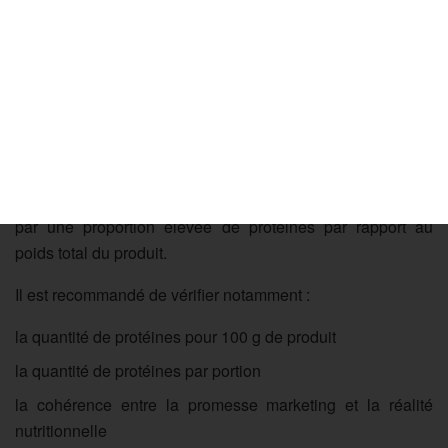
et sérieuses, tandis que d’autres reposent davantage sur
des arguments marketing que sur une réelle optimisation
nutritionnelle. Il est donc essentiel de savoir lire une
étiquette et d’identifier les critères pertinents.
Vérifier le taux de protéines
Un premier indicateur important est la teneur en protéines.
Une whey isolate de qualité se caractérise généralement
par une proportion élevée de protéines par rapport au
poids total du produit.
Il est recommandé de vérifier notamment :
la quantité de protéines pour 100 g de produit
la quantité de protéines par portion
la cohérence entre la promesse marketing et la réalité
nutritionnelle