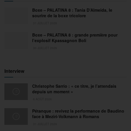
Boxe – PALATINA 8 : Tania D’Almeida, le
sourire de la boxe tricolore
31 JUILLET 2026
Boxe – PALATINA 8 : grande première pour
l’explosif Kpassagnon Boli
30 JUILLET 2026
Interview
Christophe Sarrio : « ce titre, je l’attendais
depuis un moment »
6 AOÛT 2026
Pétanque : revivez la performance de Baudino
face à Meziri-Volkmann à Romans
31 JUILLET 2026