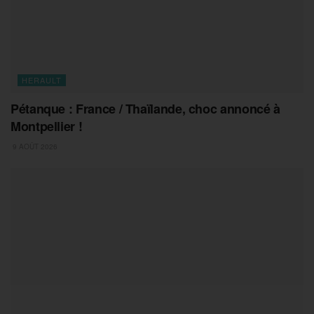
HERAULT
Pétanque : France / Thaïlande, choc annoncé à
Montpellier !
9 AOÛT 2026