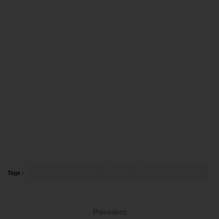
Tags :
Le Mans
Pétanque
Sarthe
Trophée des Villes
Précedent