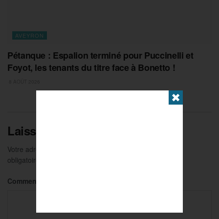
AVEYRON
Pétanque : Espalion terminé pour Puccinelli et
Foyot, les tenants du titre face à Bonetto !
8 AOÛT 2026
✖
Laisser un commentaire
Votre adresse e-mail ne sera pas publiée.
Les champs
obligatoires sont indiqués avec
*
Commentaire
*