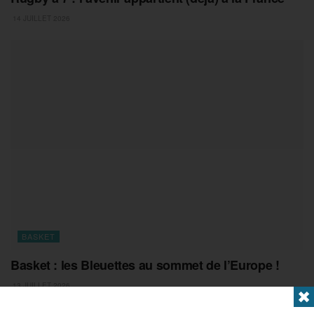
14 JUILLET 2026
BASKET
Basket : les Bleuettes au sommet de l’Europe !
13 JUILLET 2026
✖