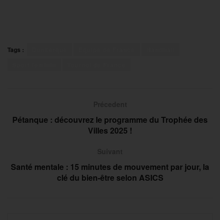
Tags :
Dunkerque
Equipe de France
Handball
Sport féminin
Tournoi de France
Précedent
Pétanque : découvrez le programme du Trophée des
Villes 2025 !
Suivant
Santé mentale : 15 minutes de mouvement par jour, la
clé du bien-être selon ASICS