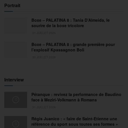
Portrait
Boxe – PALATINA 8 : Tania D’Almeida, le
sourire de la boxe tricolore
31 JUILLET 2026
Boxe – PALATINA 8 : grande première pour
l’explosif Kpassagnon Boli
30 JUILLET 2026
Interview
Pétanque : revivez la performance de Baudino
face à Meziri-Volkmann à Romans
31 JUILLET 2026
Régis Juanico : « faire de Saint-Etienne une
référence du sport sous toutes ses formes »