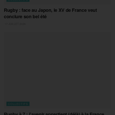
Rugby : face au Japon, le XV de France veut
conclure son bel été
17 JUILLET 2026
COLLECTIFS
Rugby à 7 : l’avenir appartient (déjà) à la France