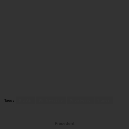
Tags :
Big Air
Ski freestyle
Snowboard
Tignes
Précedent