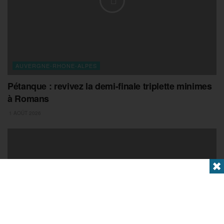
AUVERGNE-RHONE-ALPES
Pétanque : revivez la demi-finale triplette minimes
à Romans
1 AOÛT 2026
✖