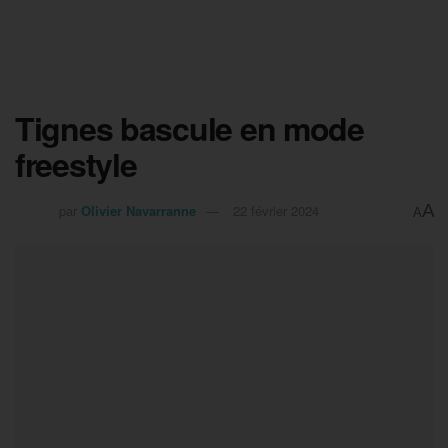
Tignes bascule en mode
freestyle
A
par
Olivier Navarranne
22 février 2024
A