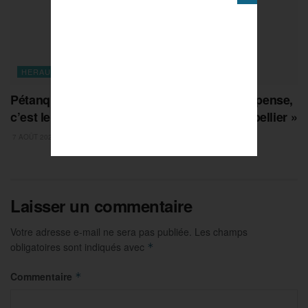
HERAULT
Pétanque – Marcel Laborde : « Notre récompense,
c’est le rayonnement et la réussite de Montpellier »
7 AOÛT 2026
Laisser un commentaire
Votre adresse e-mail ne sera pas publiée.
Les champs
obligatoires sont indiqués avec
*
Commentaire
*