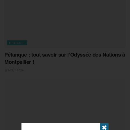
HERAULT
Pétanque : tout savoir sur l’Odyssée des Nations à
Montpellier !
8 AOÛT 2026
✖