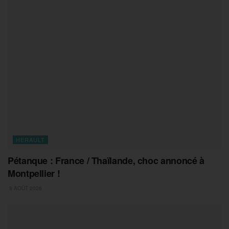
HERAULT
Pétanque : France / Thaïlande, choc annoncé à
Montpellier !
9 AOÛT 2026