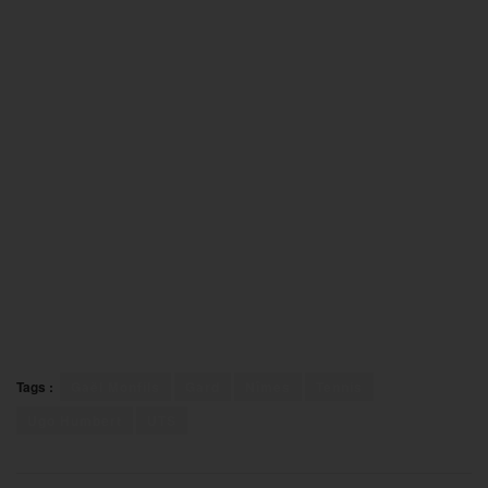
Tags :
Gaël Monfils
Gard
Nîmes
Tennis
Ugo Humbert
UTS