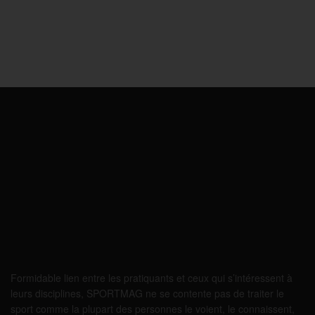
Formidable lien entre les pratiquants et ceux qui s’intéressent à
leurs disciplines, SPORTMAG ne se contente pas de traiter le
sport comme la plupart des personnes le voient, le connaissent,