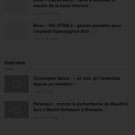
sourire de la boxe tricolore
31 JUILLET 2026
Boxe – PALATINA 8 : grande première pour
l’explosif Kpassagnon Boli
30 JUILLET 2026
Interview
Christophe Sarrio : « ce titre, je l’attendais
depuis un moment »
6 AOÛT 2026
Pétanque : revivez la performance de Baudino
face à Meziri-Volkmann à Romans
31 JUILLET 2026