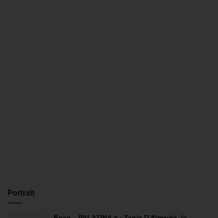
Portrait
Boxe – PALATINA 8 : Tania D’Almeida, le