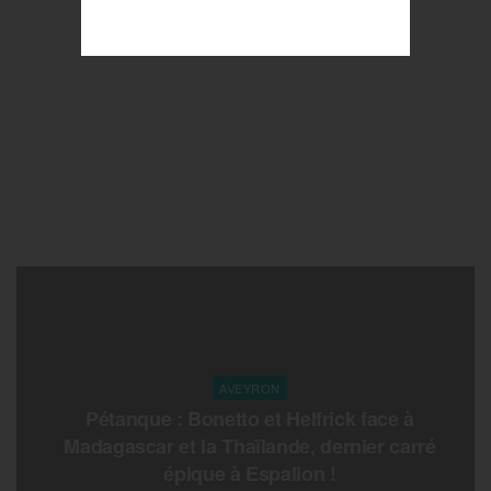
AVEYRON
Pétanque : Bonetto et Helfrick face à
Madagascar et la Thaïlande, dernier carré
épique à Espalion !