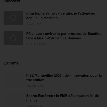
Interview
Christophe Sarrio : « ce titre, je l’attendais
depuis un moment »
6 AOÛT 2026
Pétanque : revivez la performance de Baudino
face à Meziri-Volkmann à Romans
31 JUILLET 2026
Extrême
FISE Montpellier 2026 : de l’innovation pour la
29e édition
18 MARS 2026
Sports Extrêmes : le FISE débarque en Ile-de-
France !
2 MARS 2026