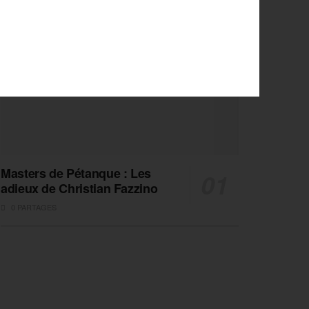
Masters de Pétanque : Les
adieux de Christian Fazzino
0 PARTAGES