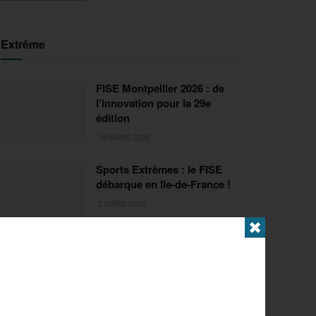
Extrême
FISE Montpellier 2026 : de
l’innovation pour la 29e
édition
18 MARS 2026
Sports Extrêmes : le FISE
débarque en Ile-de-France !
2 MARS 2026
✖
Articles populaires