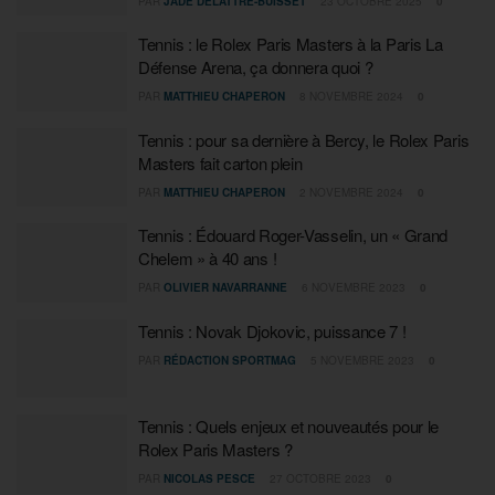
PAR
JADE DELATTRE-BUISSET
23 OCTOBRE 2025
0
Tennis : le Rolex Paris Masters à la Paris La
Défense Arena, ça donnera quoi ?
PAR
MATTHIEU CHAPERON
8 NOVEMBRE 2024
0
Tennis : pour sa dernière à Bercy, le Rolex Paris
Masters fait carton plein
PAR
MATTHIEU CHAPERON
2 NOVEMBRE 2024
0
Tennis : Édouard Roger-Vasselin, un « Grand
Chelem » à 40 ans !
PAR
OLIVIER NAVARRANNE
6 NOVEMBRE 2023
0
Tennis : Novak Djokovic, puissance 7 !
PAR
RÉDACTION SPORTMAG
5 NOVEMBRE 2023
0
Tennis : Quels enjeux et nouveautés pour le
Rolex Paris Masters ?
PAR
NICOLAS PESCE
27 OCTOBRE 2023
0