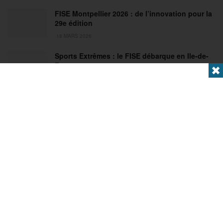
FISE Montpellier 2026 : de l’innovation pour la
29e édition
18 MARS 2026
Sports Extrêmes : le FISE débarque en Ile-de-
France !
✖
2 MARS 2026
Articles populaires