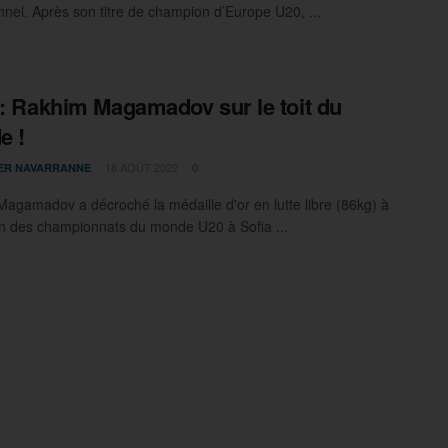
nnel. Après son titre de champion d’Europe U20, ...
 : Rakhim Magamadov sur le toit du
e !
18 AOÛT 2022
IER NAVARRANNE
0
agamadov a décroché la médaille d'or en lutte libre (86kg) à
on des championnats du monde U20 à Sofia ...