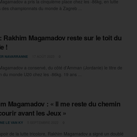
agamadov a pris la cinquième place chez les -86kg, en lutte
ors des championnats du monde à Zagreb ...
 : Rakhim Magamadov reste sur le toit du
e !
17 AOÛT 2023
IER NAVARRANNE
0
agamadov a conservé, du côté d'Amman (Jordanie) le titre de
 du monde U20 chez les -86kg. 19 ans ...
m Magamadov : « Il me reste du chemin
courir avant les Jeux »
5 SEPTEMBRE 2022
NE LE VAN KY
0
poir de la lutte tricolore, Rakhim Magamadov a signé un doublé