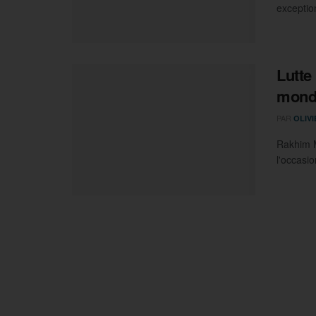
exceptio
Lutte
mond
PAR
OLIV
Rakhim M
l'occasi