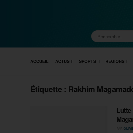
ACCUEIL
ACTUS
SPORTS
RÉGIONS
Étiquette :
Rakhim Magamad
Lutte
Maga
PAR
OLIV