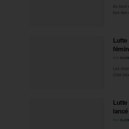
Au bout
lors des
Lutte 
fémin
PAR
OLIV
Les cham
Côté tric
Lutte
lancé
PAR
OLIV