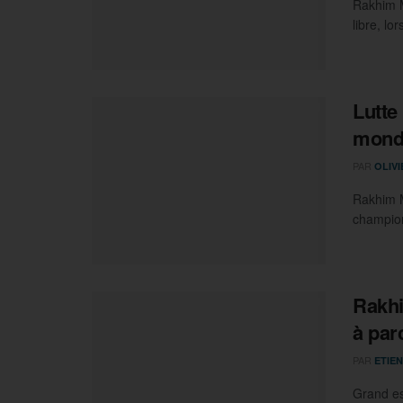
Rakhim M
libre, l
Lutte
mond
PAR
OLIV
Rakhim M
champion
Rakhi
à par
PAR
ETIEN
Grand es