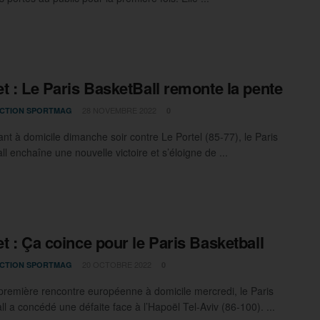
t : Le Paris BasketBall remonte la pente
28 NOVEMBRE 2022
CTION SPORTMAG
0
nt à domicile dimanche soir contre Le Portel (85-77), le Paris
l enchaîne une nouvelle victoire et s’éloigne de ...
t : Ça coince pour le Paris Basketball
20 OCTOBRE 2022
CTION SPORTMAG
0
première rencontre européenne à domicile mercredi, le Paris
l a concédé une défaite face à l’Hapoël Tel-Aviv (86-100). ...