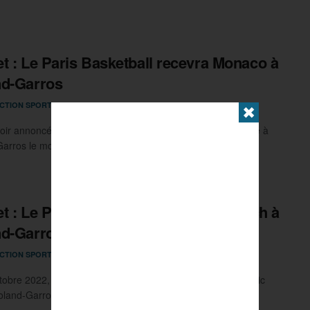
t : Le Paris Basketball recevra Monaco à
nd-Garros
19 JUILLET 2022
CTION SPORTMAG
0
✖
oir annoncé disputer un match de Betclic Elite le 16 octobre à
rros le mois dernier, le Paris Basketball ...
t : Le Paris Basketball jouera un match à
nd-Garros
19 JUIN 2022
CTION SPORTMAG
0
tobre 2022, le Paris Basketball disputera un match de Betclic
oland-Garros, sur le Court Philippe-Chatrier. Les ...