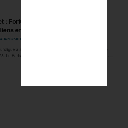
t : Fortunes diverses pour les clubs
iliens en Eurocoupe
17 JUIN 2022
CTION SPORTMAG
0
’Euroligue a annoncé les 20 équipes qui joueront l’Eurocoupe
3. Le Paris Basketball disputera la compétition mais pas les ...