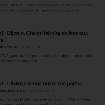
re de Châteauroux, Mathis Dossou‑Yovo (24 ans, 2,06 m) arrive
re 92 avec un nouveau défi après avoir été couronné ...
t : Dijon et Chalon héroïques face aux
s !
30 MAI 2025
NE LE VAN KY
0
 l’ASVEL poussés à un match 3 de tous les dangers en play-offs,
 victoires héroïques de la ...
t : L’Adidas Arena ouvre ses portes !
10 FÉVRIER 2024
TIME LÉON-LEVERD
0
, une nouvelle salle parisienne verra le jour. L'Adidas Arena
 portes au public pour la première fois. Elle ...