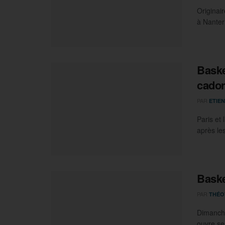
Originai
à Nanter
Baske
cador
PAR
ETIEN
Paris et
après les
Baske
PAR
THÉO
Dimanche
ouvre ses