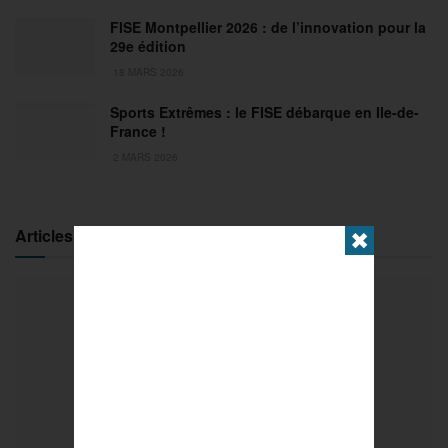
FISE Montpellier 2026 : de l’innovation pour la
29e édition
18 MARS 2026
Sports Extrêmes : le FISE débarque en Ile-de-
France !
2 MARS 2026
Articles populaires
✖