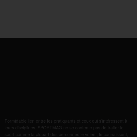
Formidable lien entre les pratiquants et ceux qui s’intéressent à
leurs disciplines, SPORTMAG ne se contente pas de traiter le
sport comme la plupart des personnes le voient, le connaissent,