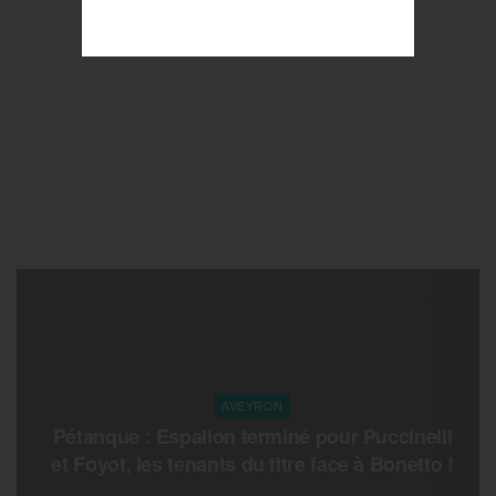
AVEYRON
Pétanque : Espalion terminé pour Puccinelli
et Foyot, les tenants du titre face à Bonetto !