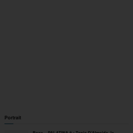
Portrait
Boxe – PALATINA 8 : Tania D’Almeida, le