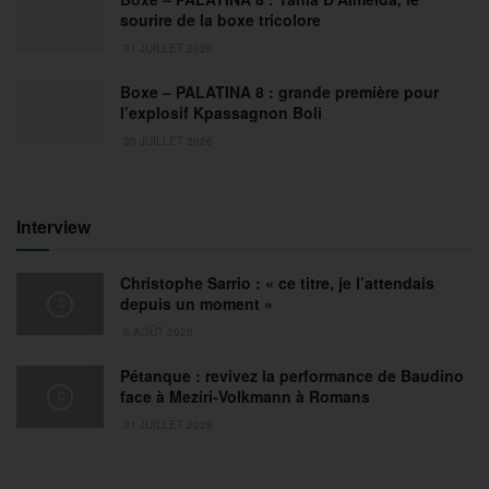
sourire de la boxe tricolore
31 JUILLET 2026
Boxe – PALATINA 8 : grande première pour
l’explosif Kpassagnon Boli
30 JUILLET 2026
Interview
Christophe Sarrio : « ce titre, je l’attendais
depuis un moment »
6 AOÛT 2026
Pétanque : revivez la performance de Baudino
face à Meziri-Volkmann à Romans
31 JUILLET 2026