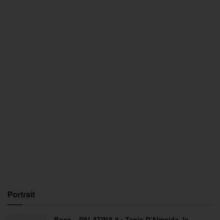
Portrait
Boxe – PALATINA 8 : Tania D’Almeida, le