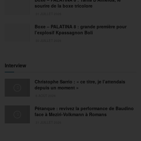
sourire de la boxe tricolore
31 JUILLET 2026
Boxe – PALATINA 8 : grande première pour
l’explosif Kpassagnon Boli
30 JUILLET 2026
Interview
Christophe Sarrio : « ce titre, je l’attendais
depuis un moment »
6 AOÛT 2026
Pétanque : revivez la performance de Baudino
face à Meziri-Volkmann à Romans
31 JUILLET 2026