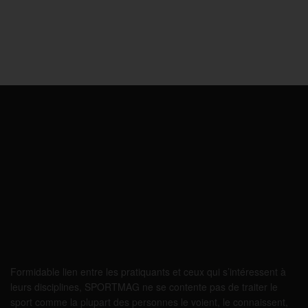
Formidable lien entre les pratiquants et ceux qui s’intéressent à
leurs disciplines, SPORTMAG ne se contente pas de traiter le
sport comme la plupart des personnes le voient, le connaissent,