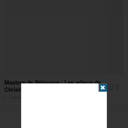
Masters de Pétanque : Les adieux de
✖
Christian Fazzino
0 PARTAGES