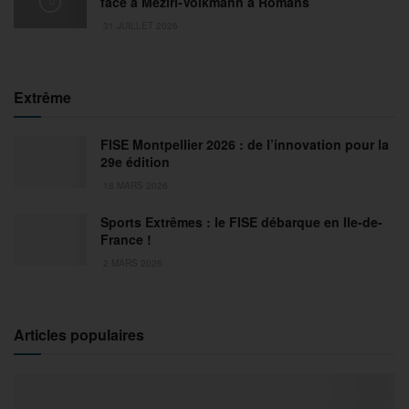
face à Meziri-Volkmann à Romans
31 JUILLET 2026
Extrême
FISE Montpellier 2026 : de l’innovation pour la
29e édition
18 MARS 2026
Sports Extrêmes : le FISE débarque en Ile-de-
France !
2 MARS 2026
Articles populaires