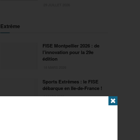
29 JUILLET 2026
Extrême
FISE Montpellier 2026 : de
l’innovation pour la 29e
édition
18 MARS 2026
Sports Extrêmes : le FISE
débarque en Ile-de-France !
2 MARS 2026
✖
Articles populaires