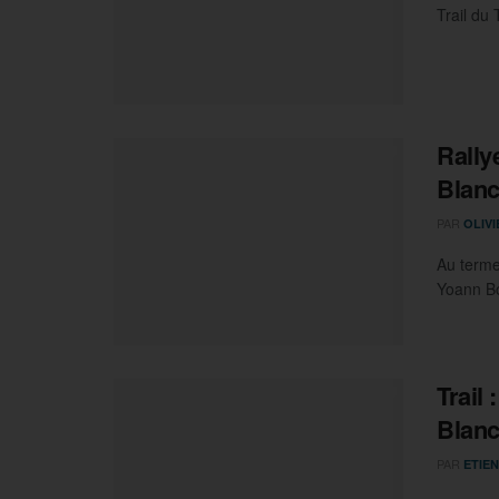
Trail du 
Rally
Blan
PAR
OLIV
Au terme
Yoann Bo
Trail
Blan
PAR
ETIEN