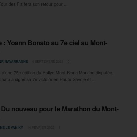
Tour des Fiz fera son retour pour ...
e : Yoann Bonato au 7e ciel au Mont-
c
4 SEPTEMBRE 2023
IER NAVARRANNE
0
 d’une 75e édition du Rallye Mont-Blanc Morzine disputée,
nato a signé sa 7e victoire en Haute-Savoie et ...
 : Du nouveau pour le Marathon du Mont-
c
14 FÉVRIER 2022
NE LE VAN KY
1