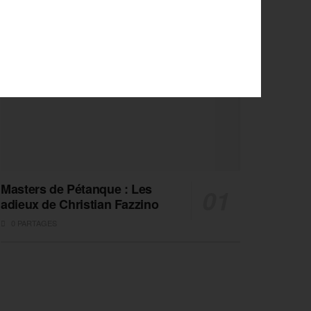
Masters de Pétanque : Les
adieux de Christian Fazzino
0 PARTAGES