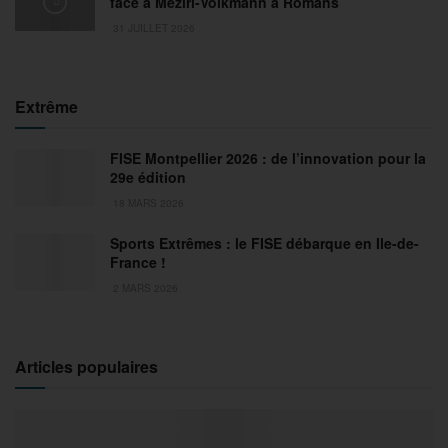
face à Meziri-Volkmann à Romans
31 JUILLET 2026
Extrême
FISE Montpellier 2026 : de l’innovation pour la
29e édition
18 MARS 2026
Sports Extrêmes : le FISE débarque en Ile-de-
France !
2 MARS 2026
Articles populaires