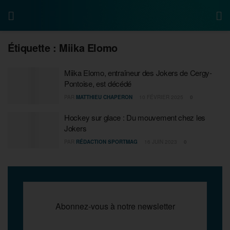
Étiquette :
Miika Elomo
Miika Elomo, entraîneur des Jokers de Cergy-
Pontoise, est décédé
PAR
MATTHIEU CHAPERON
10 FÉVRIER 2025
0
Hockey sur glace : Du mouvement chez les
Jokers
PAR
RÉDACTION SPORTMAG
16 JUIN 2023
0
Abonnez-vous à notre newsletter