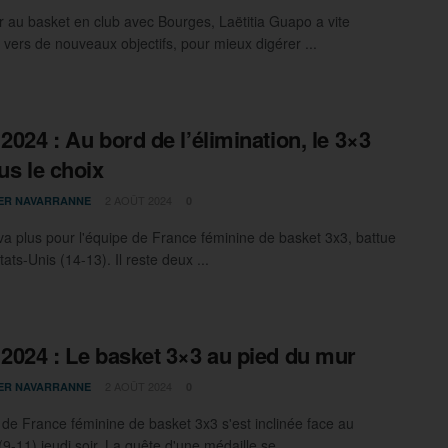
r au basket en club avec Bourges, Laëtitia Guapo a vite
 vers de nouveaux objectifs, pour mieux digérer ...
 2024 : Au bord de l’élimination, le 3×3
lus le choix
2 AOÛT 2024
IER NAVARRANNE
0
va plus pour l'équipe de France féminine de basket 3x3, battue
tats-Unis (14-13). Il reste deux ...
 2024 : Le basket 3×3 au pied du mur
2 AOÛT 2024
IER NAVARRANNE
0
 de France féminine de basket 3x3 s'est inclinée face au
-11) jeudi soir. La quête d'une médaille se ...