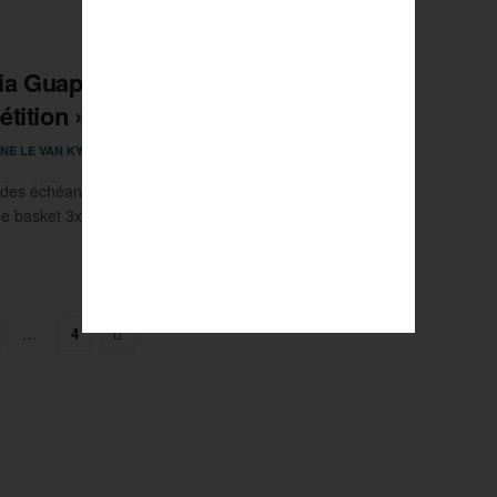
tia Guapo : « Re-sacraliser la
tition »
22 FÉVRIER 2024
NE LE VAN KY
0
des échéances arrivent pour Laëtitia Guapo et l’Equipe de
e basket 3x3. Journal de bord avec l’athlète de ...
…
4