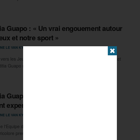
tia Guapo : « Un vrai engouement autour
eux et notre sport »
23 MAI 2024
NE LE VAN KY
0
✖
 vers les Jeux Olympiques avec l’Equipe de France de basket
titia Guapo nous partage son journal de ...
tia Guapo : « Notre Equipe de France
nt experte du 3×3 »
15 AVRIL 2024
NE LE VAN KY
0
e l'Equipe de France de basket 3x3, Laëtitia Guapo voit le
 tricolore prendre de l'assurance, à l'approche des ...