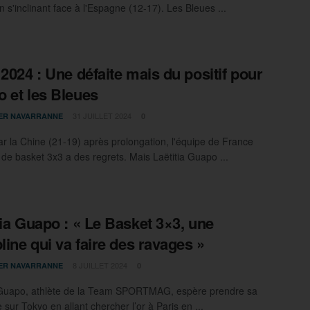
n s'inclinant face à l'Espagne (12-17). Les Bleues ...
 2024 : Une défaite mais du positif pour
 et les Bleues
31 JUILLET 2024
IER NAVARRANNE
0
ar la Chine (21-19) après prolongation, l'équipe de France
 de basket 3x3 a des regrets. Mais Laëtitia Guapo ...
tia Guapo : « Le Basket 3×3, une
pline qui va faire des ravages »
8 JUILLET 2024
IER NAVARRANNE
0
 Guapo, athlète de la Team SPORTMAG, espère prendre sa
sur Tokyo en allant chercher l’or à Paris en ...