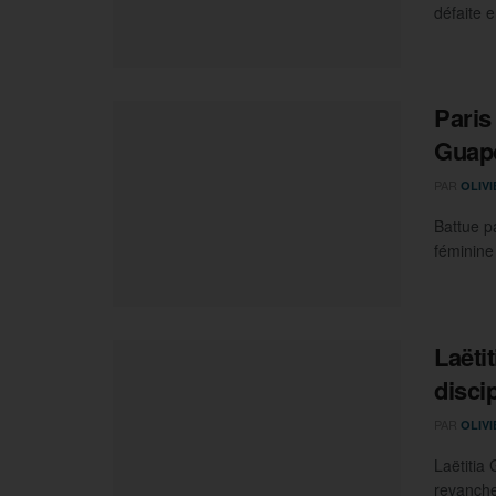
défaite e
Paris
Guapo
PAR
OLIV
Battue p
féminine
Laëti
disci
PAR
OLIV
Laëtitia
revanche 