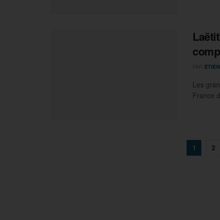
Laëti
compé
PAR
ETIEN
Les gran
France d
1
2