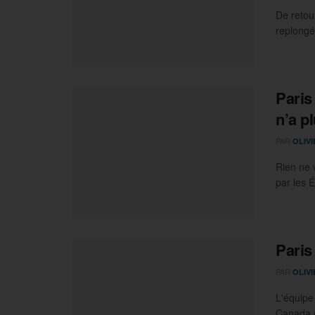
De retou
replongé
Paris
n’a p
PAR
OLIV
Rien ne 
par les É
Paris
PAR
OLIV
L'équipe
Canada (9