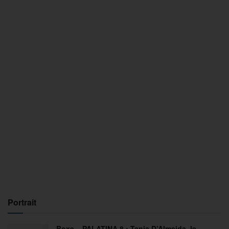
Portrait
Boxe – PALATINA 8 : Tania D’Almeida, le