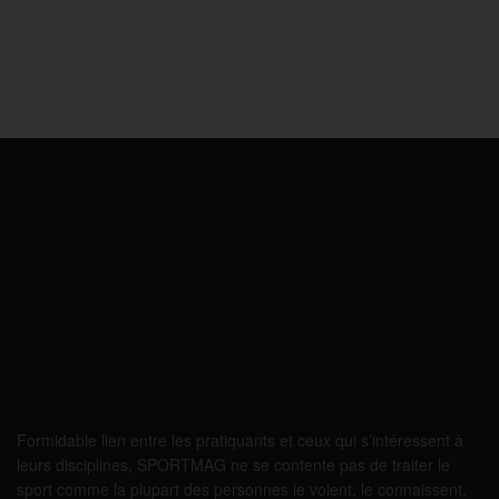
Formidable lien entre les pratiquants et ceux qui s’intéressent à
leurs disciplines, SPORTMAG ne se contente pas de traiter le
sport comme la plupart des personnes le voient, le connaissent,