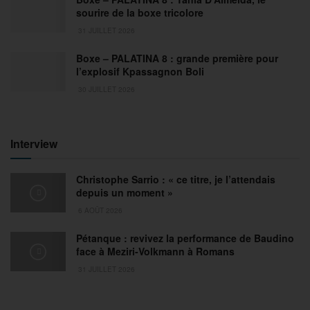
sourire de la boxe tricolore
31 JUILLET 2026
Boxe – PALATINA 8 : grande première pour
l’explosif Kpassagnon Boli
30 JUILLET 2026
Interview
Christophe Sarrio : « ce titre, je l’attendais
depuis un moment »
6 AOÛT 2026
Pétanque : revivez la performance de Baudino
face à Meziri-Volkmann à Romans
31 JUILLET 2026