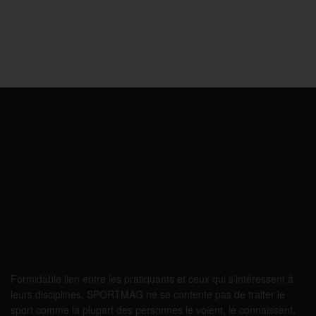
Formidable lien entre les pratiquants et ceux qui s’intéressent à
leurs disciplines, SPORTMAG ne se contente pas de traiter le
sport comme la plupart des personnes le voient, le connaissent,