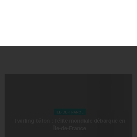
ILE-DE-FRANCE
Twirling bâton : l’élite mondiale débarque en
Île-de-France