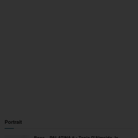
Portrait
Boxe – PALATINA 8 : Tania D’Almeida, le