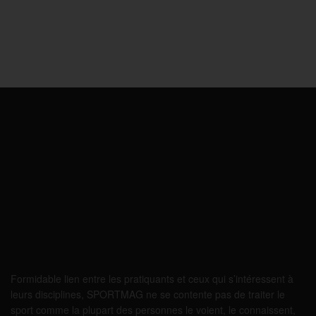
Formidable lien entre les pratiquants et ceux qui s’intéressent à
leurs disciplines, SPORTMAG ne se contente pas de traiter le
sport comme la plupart des personnes le voient, le connaissent,