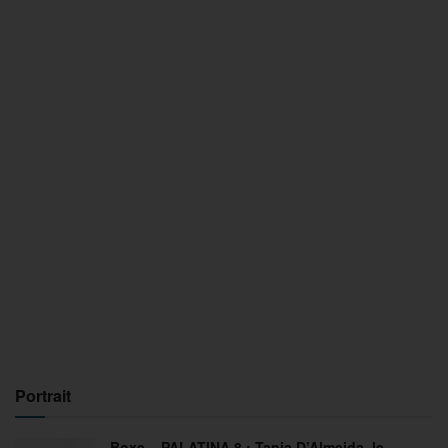
Portrait
Boxe – PALATINA 8 : Tania D’Almeida, le