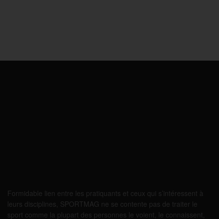
Formidable lien entre les pratiquants et ceux qui s’intéressent à
leurs disciplines, SPORTMAG ne se contente pas de traiter le
sport comme la plupart des personnes le voient, le connaissent,