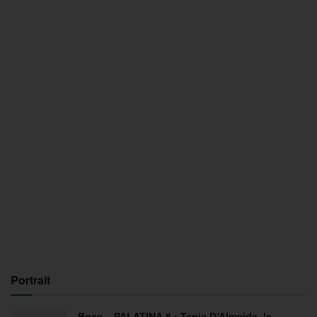
Portrait
Boxe – PALATINA 8 : Tania D’Almeida, le