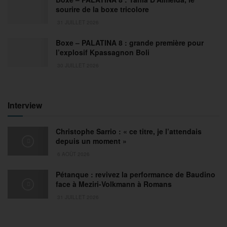
sourire de la boxe tricolore
31 JUILLET 2026
Boxe – PALATINA 8 : grande première pour
l’explosif Kpassagnon Boli
30 JUILLET 2026
Interview
Christophe Sarrio : « ce titre, je l’attendais
depuis un moment »
6 AOÛT 2026
Pétanque : revivez la performance de Baudino
face à Meziri-Volkmann à Romans
31 JUILLET 2026