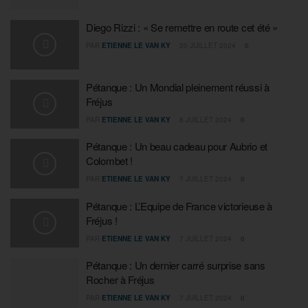
Diego Rizzi : « Se remettre en route cet été »
PAR
ETIENNE LE VAN KY
20 JUILLET 2024
0
Pétanque : Un Mondial pleinement réussi à
Fréjus
PAR
ETIENNE LE VAN KY
8 JUILLET 2024
0
Pétanque : Un beau cadeau pour Aubrio et
Colombet !
PAR
ETIENNE LE VAN KY
7 JUILLET 2024
0
Pétanque : L’Equipe de France victorieuse à
Fréjus !
PAR
ETIENNE LE VAN KY
7 JUILLET 2024
0
Pétanque : Un dernier carré surprise sans
Rocher à Fréjus
PAR
ETIENNE LE VAN KY
7 JUILLET 2024
0