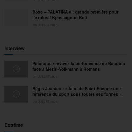
Boxe – PALATINA 8 : grande première pour
l’explosif Kpassagnon Boli
30 JUILLET 2026
Interview
Pétanque : revivez la performance de Baudino
face à Meziri-Volkmann à Romans
31 JUILLET 2026
Régis Juanico : « faire de Saint-Etienne une
référence du sport sous toutes ses formes »
29 JUILLET 2026
Extrême