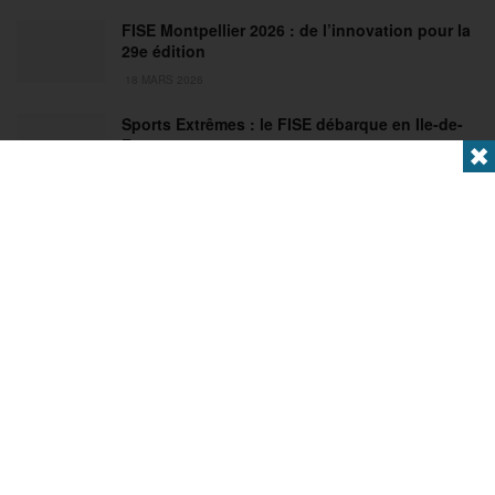
FISE Montpellier 2026 : de l’innovation pour la
29e édition
18 MARS 2026
Sports Extrêmes : le FISE débarque en Ile-de-
France !
✖
2 MARS 2026
Articles populaires