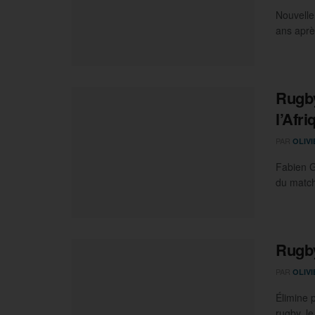
Nouvelle
ans après
Rugby
l’Afr
PAR
OLIV
Fabien G
du match 
Rugby
PAR
OLIV
Élimine 
rugby, le