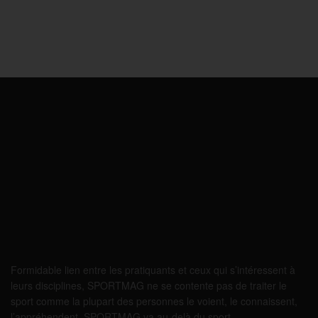
Formidable lien entre les pratiquants et ceux qui s’intéressent à
leurs disciplines, SPORTMAG ne se contente pas de traiter le
sport comme la plupart des personnes le voient, le connaissent,
l’appréhendent. SPORTMAG va au-delà du sport…