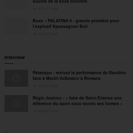
sourire de la boxe tricolore
31 JUILLET 2026
Boxe – PALATINA 8 : grande première pour
l’explosif Kpassagnon Boli
30 JUILLET 2026
Interview
Pétanque : revivez la performance de Baudino
face à Meziri-Volkmann à Romans
31 JUILLET 2026
Régis Juanico : « faire de Saint-Etienne une
référence du sport sous toutes ses formes »
29 JUILLET 2026