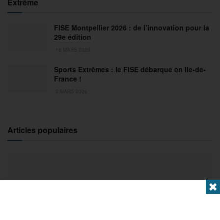
Extrême
FISE Montpellier 2026 : de l’innovation pour la
29e édition
18 MARS 2026
Sports Extrêmes : le FISE débarque en Ile-de-
France !
2 MARS 2026
Articles populaires
✖