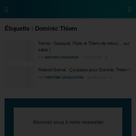
Étiquette :
Dominic Thiem
Tennis : Gasquet, Paire et Thiem de retour… sur
sable !
PAR
MATTHIEU CHAPERON
1 AOÛT 2025
0
Roland-Garros : Ça passe pour Dominic Thiem !
PAR
THÉOTIME LÉON-LEVERD
20 MAI 2024
0
Abonnez-vous à notre newsletter