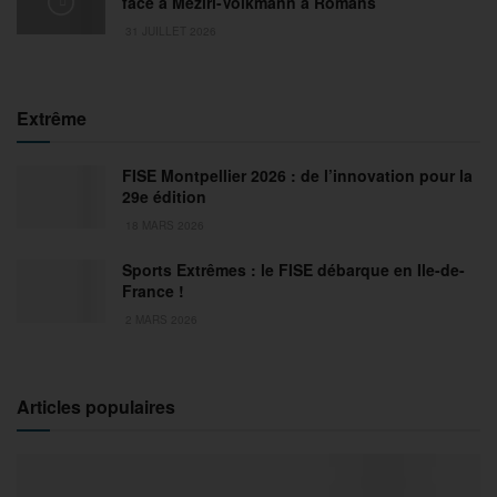
face à Meziri-Volkmann à Romans
31 JUILLET 2026
Extrême
FISE Montpellier 2026 : de l’innovation pour la
29e édition
18 MARS 2026
Sports Extrêmes : le FISE débarque en Ile-de-
France !
2 MARS 2026
Articles populaires