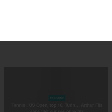
ESSONNE
Tennis : US Open, top 10, Turin… Arthur Fils
sans filet sur ses objectifs