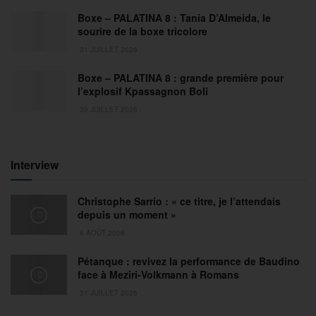
Boxe – PALATINA 8 : Tania D’Almeida, le
sourire de la boxe tricolore
31 JUILLET 2026
Boxe – PALATINA 8 : grande première pour
l’explosif Kpassagnon Boli
30 JUILLET 2026
Interview
Christophe Sarrio : « ce titre, je l’attendais
depuis un moment »
6 AOÛT 2026
Pétanque : revivez la performance de Baudino
face à Meziri-Volkmann à Romans
31 JUILLET 2026