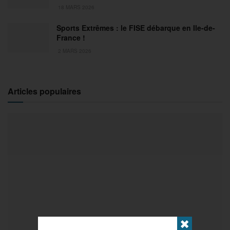
18 MARS 2026
Sports Extrêmes : le FISE débarque en Ile-de-
France !
2 MARS 2026
Articles populaires
✖