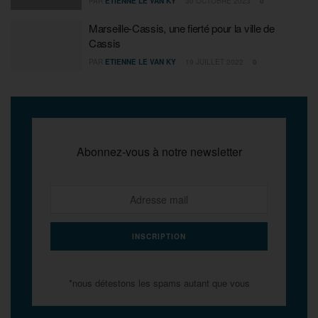
PAR
ETIENNE LE VAN KY
30 OCTOBRE 2023
0
Marseille-Cassis, une fierté pour la ville de
Cassis
PAR
ETIENNE LE VAN KY
19 JUILLET 2022
0
Abonnez-vous à notre newsletter
*nous détestons les spams autant que vous