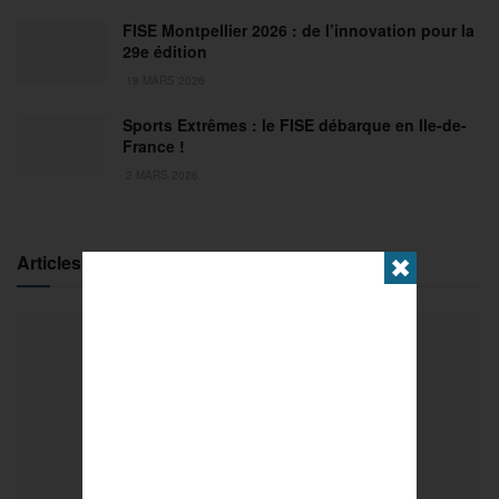
FISE Montpellier 2026 : de l’innovation pour la
29e édition
18 MARS 2026
Sports Extrêmes : le FISE débarque en Ile-de-
France !
2 MARS 2026
Articles populaires
✖