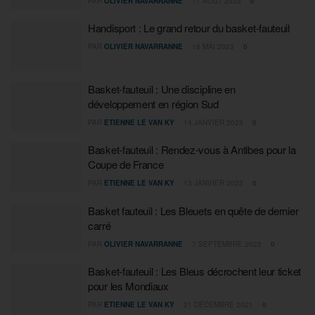
PAR
OLIVIER NAVARRANNE
11 AOÛT 2023
0
Handisport : Le grand retour du basket-fauteuil
PAR
OLIVIER NAVARRANNE
18 MAI 2023
0
Basket-fauteuil : Une discipline en
développement en région Sud
PAR
ETIENNE LE VAN KY
14 JANVIER 2023
0
Basket-fauteuil : Rendez-vous à Antibes pour la
Coupe de France
PAR
ETIENNE LE VAN KY
13 JANVIER 2023
0
Basket fauteuil : Les Bleuets en quête de dernier
carré
PAR
OLIVIER NAVARRANNE
7 SEPTEMBRE 2022
0
Basket-fauteuil : Les Bleus décrochent leur ticket
pour les Mondiaux
PAR
ETIENNE LE VAN KY
21 DÉCEMBRE 2021
0