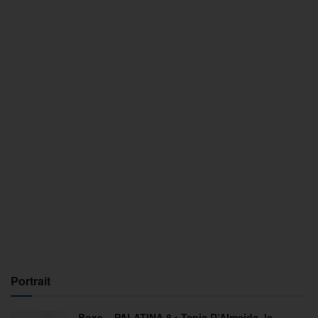
Portrait
Boxe – PALATINA 8 : Tania D’Almeida, le