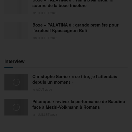
sourire de la boxe tricolore
31 JUILLET 2026
Boxe – PALATINA 8 : grande première pour
l’explosif Kpassagnon Boli
30 JUILLET 2026
Interview
Christophe Sarrio : « ce titre, je l’attendais
depuis un moment »
6 AOÛT 2026
Pétanque : revivez la performance de Baudino
face à Meziri-Volkmann à Romans
31 JUILLET 2026