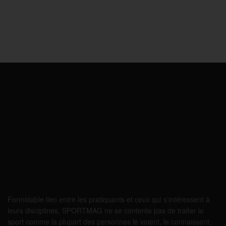
Formidable lien entre les pratiquants et ceux qui s’intéressent à
leurs disciplines, SPORTMAG ne se contente pas de traiter le
sport comme la plupart des personnes le voient, le connaissent,