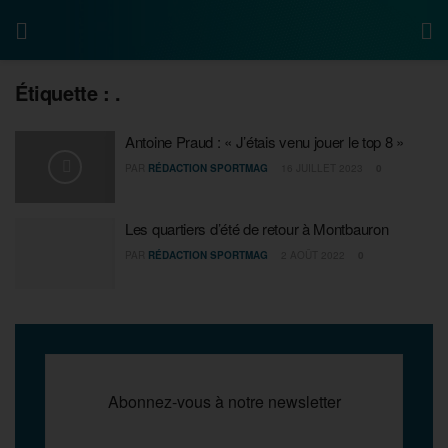
Étiquette :
.
Antoine Praud : « J’étais venu jouer le top 8 »
PAR
RÉDACTION SPORTMAG
16 JUILLET 2023
0
Les quartiers d’été de retour à Montbauron
PAR
RÉDACTION SPORTMAG
2 AOÛT 2022
0
Abonnez-vous à notre newsletter