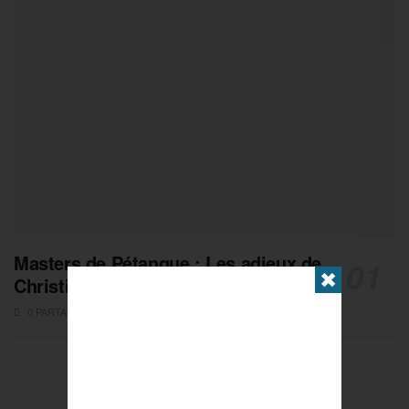
Masters de Pétanque : Les adieux de
✖
Christian Fazzino
0 PARTAGES