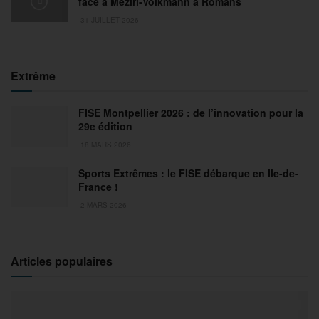
face à Meziri-Volkmann à Romans
31 JUILLET 2026
Extrême
FISE Montpellier 2026 : de l’innovation pour la
29e édition
18 MARS 2026
Sports Extrêmes : le FISE débarque en Ile-de-
France !
2 MARS 2026
Articles populaires