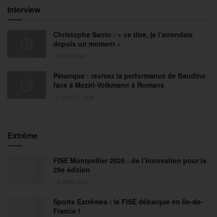
Interview
Christophe Sarrio : « ce titre, je l’attendais
depuis un moment »
6 AOÛT 2026
Pétanque : revivez la performance de Baudino
face à Meziri-Volkmann à Romans
31 JUILLET 2026
Extrême
FISE Montpellier 2026 : de l’innovation pour la
29e édition
18 MARS 2026
Sports Extrêmes : le FISE débarque en Ile-de-
France !