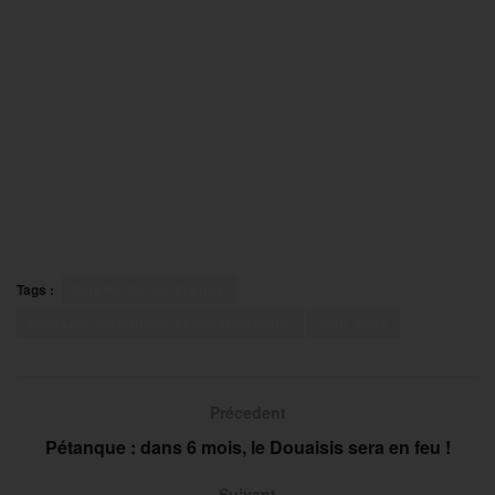
Tags :
CREPS Ile-de-France
Semaine olympique et paralympique
SOP 2025
Précedent
Pétanque : dans 6 mois, le Douaisis sera en feu !
Suivant