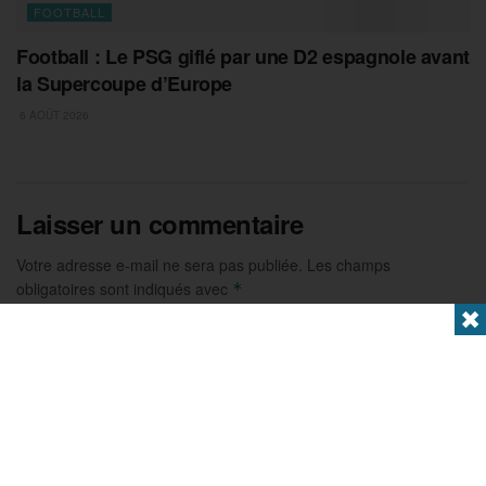
FOOTBALL
Football : Le PSG giflé par une D2 espagnole avant
la Supercoupe d’Europe
6 AOÛT 2026
Laisser un commentaire
Votre adresse e-mail ne sera pas publiée.
Les champs
obligatoires sont indiqués avec
*
✖
Commentaire
*