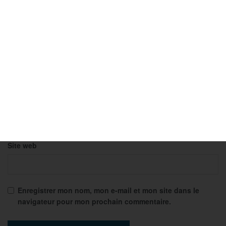
Nom
*
E-mail
*
Site web
Enregistrer mon nom, mon e-mail et mon site dans le
navigateur pour mon prochain commentaire.