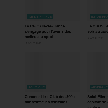
ILE-DE-FRANCE
ILE-DE-FR
Le CROS Île-de-France
Le CROS Île
s’engage pour l’avenir des
voix au cœu
métiers du sport
4 AOÛT 2026
5 AOÛT 2026
POLITIQUE
AUVERGNE
Comment le « Club des 300 »
Saint-Étienn
transforme les territoires
capitale de
santé »