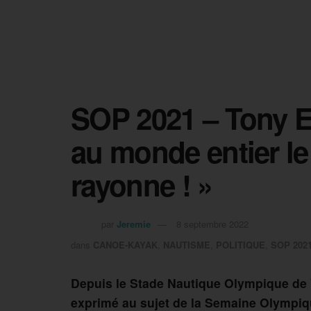
SOP 2021 – Tony E
au monde entier le
rayonne ! »
par
Jeremie
8 septembre 2022
dans
CANOE-KAYAK
,
NAUTISME
,
POLITIQUE
,
SOP 202
Depuis le Stade Nautique Olympique de 
exprimé au sujet de la Semaine Olympiq