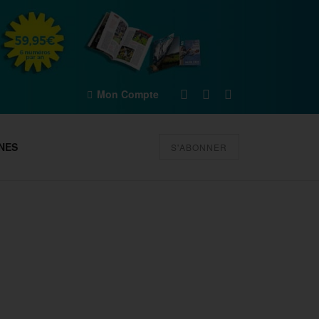
Mon Compte
NES
S'ABONNER