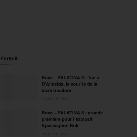
Portrait
Boxe – PALATINA 8 : Tania
D’Almeida, le sourire de la
boxe tricolore
31 JUILLET 2026
Boxe – PALATINA 8 : grande
première pour l’explosif
Kpassagnon Boli
30 JUILLET 2026