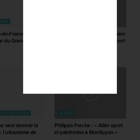
ANCE
AUVERGNE-RHONE-ALPES
-de-France, porte-
Régis Juanico : « faire de Saint-
r du Grand Paris
Etienne une référence du sport
sous toutes ses formes »
29 JUILLET 2026
-RHONE-ALPES
ALLIER
e veut devenir la
Philippe Perche : « Allier sport
 « l’urbanisme de
et patrimoine à Montluçon »