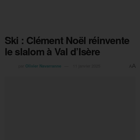
Ski : Clément Noël réinvente
le slalom à Val d’Isère
A
par
Olivier Navarranne
11 janvier 2025
A