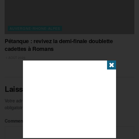
AUVERGNE-RHONE-ALPES
Pétanque : revivez la demi-finale doublette
cadettes à Romans
1 AOÛT 2026
✖
Laisser un commentaire
Votre adresse e-mail ne sera pas publiée.
Les champs
obligatoires sont indiqués avec
*
Commentaire
*