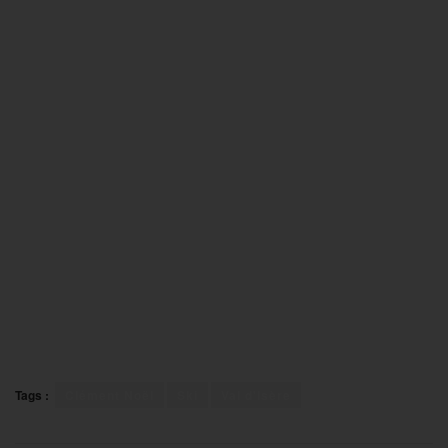
Tags :
Clément Noël
Ski
Val d'Isère