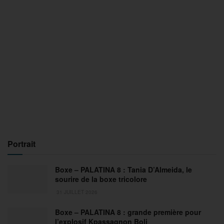
Portrait
Boxe – PALATINA 8 : Tania D’Almeida, le
sourire de la boxe tricolore
31 JUILLET 2026
Boxe – PALATINA 8 : grande première pour
l’explosif Kpassagnon Boli